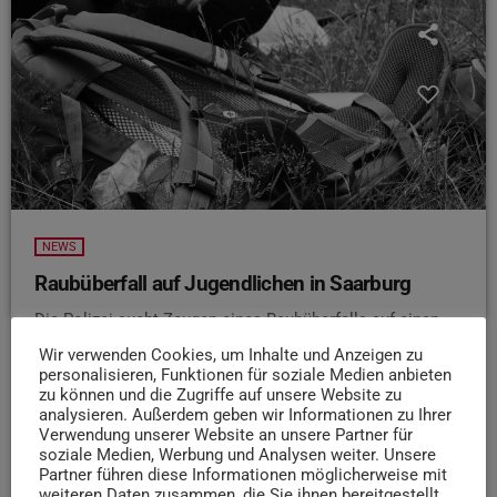
NEWS
Raubüberfall auf Jugendlichen in Saarburg
Die Polizei sucht Zeugen eines Raubüberfalls auf einen
Jugendlichen in Saarburg. Am vergangenen Sonntag
Wir verwenden Cookies, um Inhalte und Anzeigen zu
zwischen 18:25 Uhr und 19 Uhr forderten drei unbekannte
personalisieren, Funktionen für soziale Medien anbieten
zu können und die Zugriffe auf unsere Website zu
Täter auf dem Parkplatz der Geschwister-Scholl-Schule
analysieren. Außerdem geben wir Informationen zu Ihrer
unter Vorhalt eines Messers die Herausgabe seines
Verwendung unserer Website an unsere Partner für
Rucksacks. Als der Jugendliche sich weigerte, entrissen
soziale Medien, Werbung und Analysen weiter. Unsere
die Täter ihm die Tasche und flüchteten in unbekannte
Partner führen diese Informationen möglicherweise mit
weiteren Daten zusammen, die Sie ihnen bereitgestellt