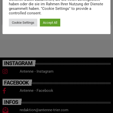
Richtung. Hinweise nimmt die Kriminalpolizei Trier
haben oder die sie im Rahmen Ihrer Nutzung der Dienste
entgegen.
gesammelt haben. "Cookie Settings" to provide a
controlled consent.
today
28. JANUAR 2025
51
Cookie Settings
Accept All
INSTAGRAM
Antenne - Instagram
FACEBOOK
Antenne - Facebook
INFOS
redaktion@antenne-trier.com