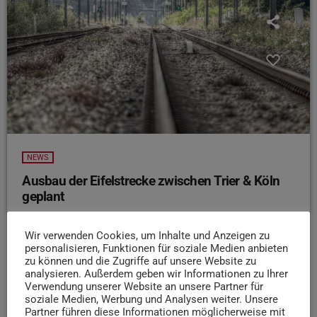
NEWS
Ausbau der Eifelstrecke zwischen Trier & Köln
geplant
Die Bahnstrecke zwischen Köln und Trier soll weiter
ausgebaut werden. Darauf haben sich laut Ministerium für
Wir verwenden Cookies, um Inhalte und Anzeigen zu
personalisieren, Funktionen für soziale Medien anbieten
Klimaschutz, Umwelt, Energie und Mobilität Rheinland-
zu können und die Zugriffe auf unsere Website zu
Pfalz mehrere Bundesländer und Verkehrsverbände in
analysieren. Außerdem geben wir Informationen zu Ihrer
einer Absichtserklärung verständigt. Ziel ist es, die
Verwendung unserer Website an unsere Partner für
soziale Medien, Werbung und Analysen weiter. Unsere
Eifelstrecke Köln–Gerolstein–Trier leistungsfähiger zu
Partner führen diese Informationen möglicherweise mit
machen. Geplant sind unter anderem zusätzliche