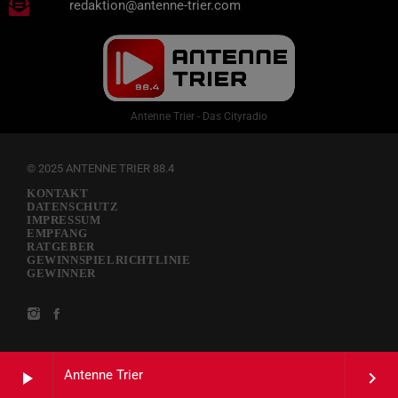
redaktion@antenne-trier.com
Antenne Trier - Das Cityradio
© 2025 ANTENNE TRIER 88.4
KONTAKT
DATENSCHUTZ
IMPRESSUM
EMPFANG
RATGEBER
GEWINNSPIELRICHTLINIE
GEWINNER
Antenne Trier
play_arrow
keyboard_arrow_right