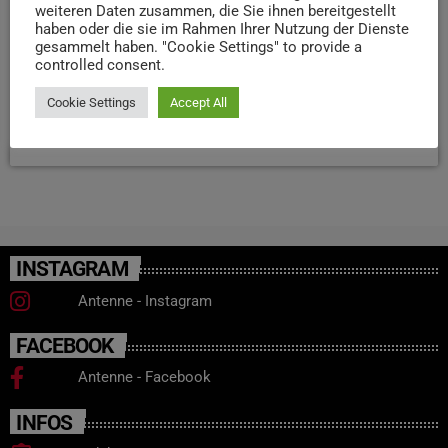
weiteren Daten zusammen, die Sie ihnen bereitgestellt
zweigleisige Abschnitte sowie bessere Verbindungen in
haben oder die sie im Rahmen Ihrer Nutzung der Dienste
Richtung Luxemburg und Saarbrücken. Langfristig soll
gesammelt haben. "Cookie Settings" to provide a
controlled consent.
zwischen Köln und Trier ein schneller Regionalexpress im
Stundentakt fahren.
Cookie Settings
Accept All
today
12. MÄRZ 2026
29
INSTAGRAM
Antenne - Instagram
FACEBOOK
Antenne - Facebook
INFOS