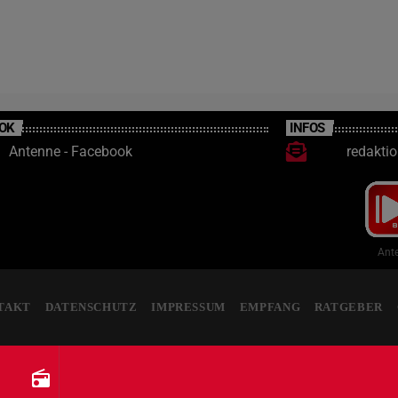
OK
INFOS
Antenne - Facebook
redakti
Ante
TAKT
DATENSCHUTZ
IMPRESSUM
EMPFANG
RATGEBER
radio