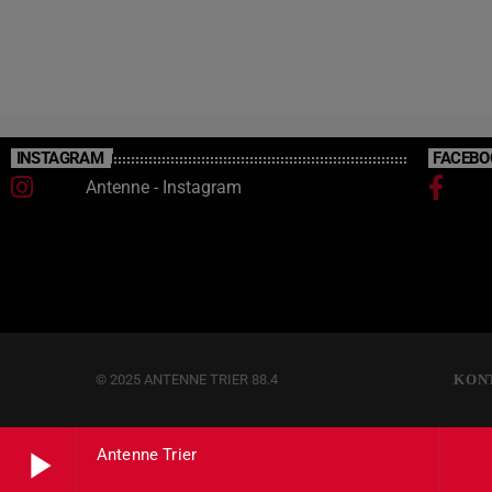
INSTAGRAM
FACEBO
Antenne - Instagram
© 2025 ANTENNE TRIER 88.4
KON
play_arrow
Antenne Trier