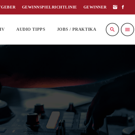
TGEBER
GEWINNSPIELRICHTLINIE
GEWINNER
search
menu
IV
AUDIO TIPPS
JOBS / PRAKTIKA