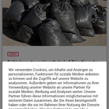
NEWS
Frühjahrsputz am Hauptbahnhof Trier für mehr
Sauberkeit und Wohlbefinden
Wir verwenden Cookies, um Inhalte und Anzeigen zu
personalisieren, Funktionen für soziale Medien anbieten
Die Deutsche Bahn sorgt mit einer umfangreichen
zu können und die Zugriffe auf unsere Website zu
Reinigungsaktion derzeit für mehr Sauberkeit am Trierer
analysieren. Außerdem geben wir Informationen zu Ihrer
Hauptbahnhof. Laut Pressemitteilung helfen neben DB-
Verwendung unserer Website an unsere Partner für
soziale Medien, Werbung und Analysen weiter. Unsere
Mitarbeitenden auch Mieter beim Säubern von
Partner führen diese Informationen möglicherweise mit
Bahnsteigen, Treppen, Automaten und Glasflächen. Die
weiteren Daten zusammen, die Sie ihnen bereitgestellt
Aktion ist Teil einer bundesweiten Sauberkeitsoffensive
haben oder die sie im Rahmen Ihrer Nutzung der Dienste
mit über 100 Millionen Euro Investition.