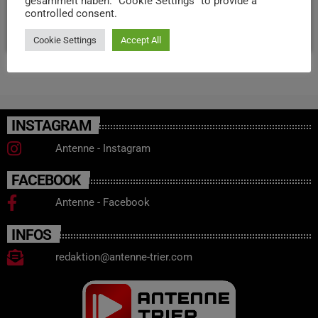
gesammelt haben. "Cookie Settings" to provide a
controlled consent.
today
12. MAI 2025
26
Cookie Settings
Accept All
INSTAGRAM
Antenne - Instagram
FACEBOOK
Antenne - Facebook
INFOS
redaktion@antenne-trier.com