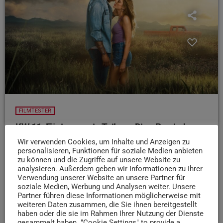
FILMTESTER
KW 11: Für immer ein Teil von Dir – Reminders
of Him
Wir verwenden Cookies, um Inhalte und Anzeigen zu
personalisieren, Funktionen für soziale Medien anbieten
Als Kenna nach langer Zeit im Gefängnis nach Hause
zu können und die Zugriffe auf unsere Website zu
zurückkehrt, will sie nur eines: eine zweite Chance. Doch
analysieren. Außerdem geben wir Informationen zu Ihrer
ihre Vergangenheit steht ihr überall im Weg… „Für immer
Verwendung unserer Website an unsere Partner für
soziale Medien, Werbung und Analysen weiter. Unsere
ein Teil von dir - Reminders Of Him“ startet heute im Kino.
Partner führen diese Informationen möglicherweise mit
Filmtesterin Dori weiß mehr:
weiteren Daten zusammen, die Sie ihnen bereitgestellt
haben oder die sie im Rahmen Ihrer Nutzung der Dienste
today
12. MÄRZ 2026
39
gesammelt haben. "Cookie Settings" to provide a