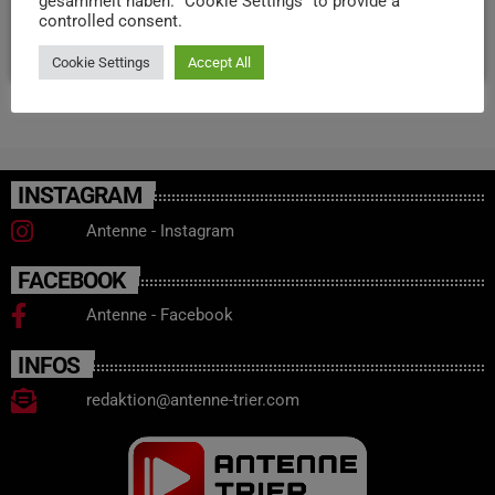
gesammelt haben. "Cookie Settings" to provide a
controlled consent.
today
24. MÄRZ 2025
48
Cookie Settings
Accept All
INSTAGRAM
Antenne - Instagram
FACEBOOK
Antenne - Facebook
INFOS
redaktion@antenne-trier.com