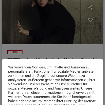
BEITRÄGE
REPTIL – Jane Mumford bringt kuriose Comedy
nach Trier
Wir verwenden Cookies, um Inhalte und Anzeigen zu
personalisieren, Funktionen für soziale Medien anbieten
Werbung Jane Mumford ist Kabarettistin, Komikerin,
zu können und die Zugriffe auf unsere Website zu
Musikerin und Animatorin. Mit ihrem Programm REPTIL
analysieren. Außerdem geben wir Informationen zu Ihrer
will sie ihr Publikum "angenehm überfordern." Wir haben
Verwendung unserer Website an unsere Partner für
soziale Medien, Werbung und Analysen weiter. Unsere
mit ihr über Comedy und Echsenmenschen gesprochen:
Partner führen diese Informationen möglicherweise mit
Für die Show am 27. März verlosen wir 2 x 2 Tickets.
weiteren Daten zusammen, die Sie ihnen bereitgestellt
Meldet euch bei uns per Social Media, Whatsapp oder
haben oder die sie im Rahmen Ihrer Nutzung der Dienste
Anruf (0651 462 884 0)!