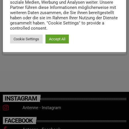
soziale Medien, Werbung und Analysen weiter. Unsere
gefestigt und langfristig konserviert werden, die typischen
Partner führen diese Informationen möglicherweise mit
weiteren Daten zusammen, die Sie ihnen bereitgestellt
dunklen Verfärbungen werden dabei nur reduziert. Die
haben oder die sie im Rahmen Ihrer Nutzung der Dienste
Kosten der Sanierung liegen bei rund einer Millionen Euro.
gesammelt haben. "Cookie Settings" to provide a
Trotz der Arbeiten bleibt die Porta Nigra für Besucher
controlled consent.
geöffnet.
Cookie Settings
Accept All
today
29. DEZEMBER 2025
86
INSTAGRAM
Antenne - Instagram
FACEBOOK