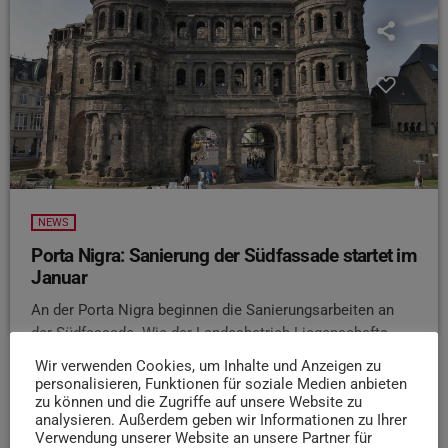
NEWS
Porta Nigra: Sanierung der Südfassade startet im
Januar
An der Porta Nigra beginnen die Sanierungsarbeiten an
der Südfassade. Wie der Landesbetrieb Liegenschafts-
und Baubetreuung Rheinland-Pfalz im Auftrag des
Wir verwenden Cookies, um Inhalte und Anzeigen zu
Finanzministeriums mitteilt, wird ab dem 5. Januar
personalisieren, Funktionen für soziale Medien anbieten
zunächst ein Gerüst aufgebaut, die eigentlichen
zu können und die Zugriffe auf unsere Website zu
analysieren. Außerdem geben wir Informationen zu Ihrer
Restaurierungsarbeiten starten im Februar. Bis Ende 2027
Verwendung unserer Website an unsere Partner für
soll die Natursteinfassade gereinigt, denkmalgerecht