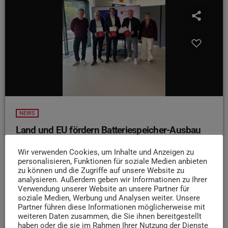
NEWS
Land und EU fördern Batteriespeicher-Ausbau
Die SWT und RTS haben heute Förderbescheide für den
Wir verwenden Cookies, um Inhalte und Anzeigen zu
Batteriespeicher-Ausbau in der Region erhalten. Gefördert
personalisieren, Funktionen für soziale Medien anbieten
werden gleich vier innovative Speicherprojekte von rund
zu können und die Zugriffe auf unsere Website zu
analysieren. Außerdem geben wir Informationen zu Ihrer
6,35 Mio Euro. Dazu gab es von der Europäischen Union
Verwendung unserer Website an unsere Partner für
eine Förderung von 2,16 Mio Euro, die von Staatssekretär
soziale Medien, Werbung und Analysen weiter. Unsere
Michael Hauer übergeben wurde. Ziel ist es, neue
Partner führen diese Informationen möglicherweise mit
weiteren Daten zusammen, die Sie ihnen bereitgestellt
Technologien und Strategien zur Integration von
haben oder die sie im Rahmen Ihrer Nutzung der Dienste