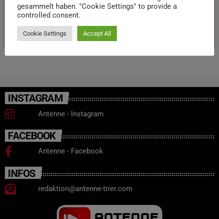
erneuerbaren Energien zu testen. Außerdem soll der
gesammelt haben. "Cookie Settings" to provide a
Strom bis 2030 zu 100% aus der Region stammen.
controlled consent.
today
16. APRIL 2026
44
1
Cookie Settings
Accept All
INSTAGRAM
Antenne - Instagram
FACEBOOK
Antenne - Facebook
INFOS
redaktion@antenne-trier.com