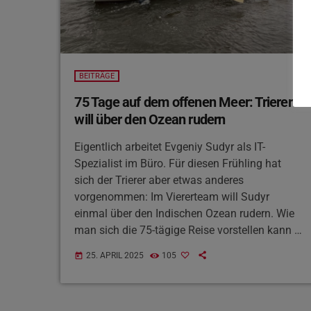
BEITRÄGE
75 Tage auf dem offenen Meer: Trierer
will über den Ozean rudern
Eigentlich arbeitet Evgeniy Sudyr als IT-
Spezialist im Büro. Für diesen Frühling hat
sich der Trierer aber etwas anderes
vorgenommen: Im Viererteam will Sudyr
einmal über den Indischen Ozean rudern. Wie
man sich die 75-tägige Reise vorstellen kann -
und wieso die Gruppe das Ganze auf sich
25. APRIL 2025
105
today
nimmt, erfahrt ihr hier: Außerdem will Evgeniy
Sudyr die Expedition in einer Dokumentation
mit dem Titel "Untamed" festhalten. Alles