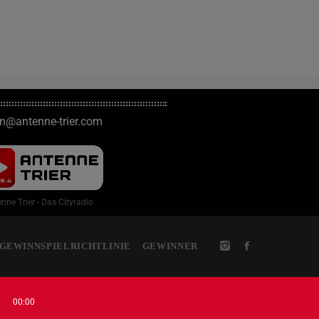
on@antenne-trier.com
nne Trier - Das Cityradio
GEWINNSPIELRICHTLINIE
GEWINNER
00:00