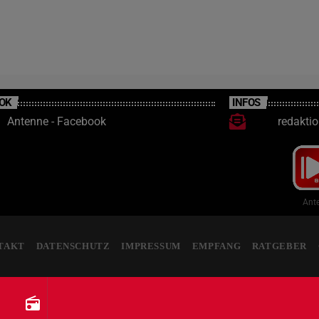
OK
INFOS
Antenne - Facebook
redakti
Ante
TAKT
DATENSCHUTZ
IMPRESSUM
EMPFANG
RATGEBER
radio