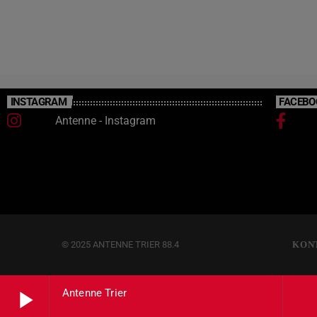
weitere darüber, genau so wie aktuelle Infos zu
der Reise, findet ihr auf der Website […]
INSTAGRAM
FACEBO
Antenne - Instagram
© 2025 ANTENNE TRIER 88.4
KON
play_arrow
Antenne Trier