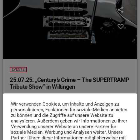
EVENTS
25.07.25: „Century’s Crime – The SUPERTRAMP
Tribute Show“ in Wiltingen
Du liebst den Sound der 70er und 80er?
Dann schnapp
dir deine Freunde und erlebe „Century’s Crime – The
Wir verwenden Cookies, um Inhalte und Anzeigen zu
personalisieren, Funktionen für soziale Medien anbieten
SUPERTRAMP Tribute Show“ live! Die Band bringt am
zu können und die Zugriffe auf unsere Website zu
Freitagabend die legendären Songs der goldenen
analysieren. Außerdem geben wir Informationen zu Ihrer
Supertramp-Ära so detailgetreu und virtuos auf die Bühne,
Verwendung unserer Website an unsere Partner für
soziale Medien, Werbung und Analysen weiter. Unsere
dass selbst eingefleischte Fans kaum einen Unterschied
Partner führen diese Informationen möglicherweise mit
hören. Vom himmlischen Saxophon bis zum