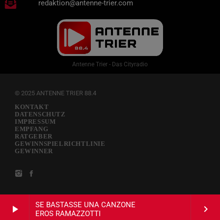
redaktion@antenne-trier.com
Antenne Trier - Das Cityradio
© 2025 ANTENNE TRIER 88.4
KONTAKT
DATENSCHUTZ
IMPRESSUM
EMPFANG
RATGEBER
GEWINNSPIELRICHTLINIE
GEWINNER
SE BASTASSE UNA CANZONE
play_arrow
keyboard_arrow_right
EROS RAMAZZOTTI