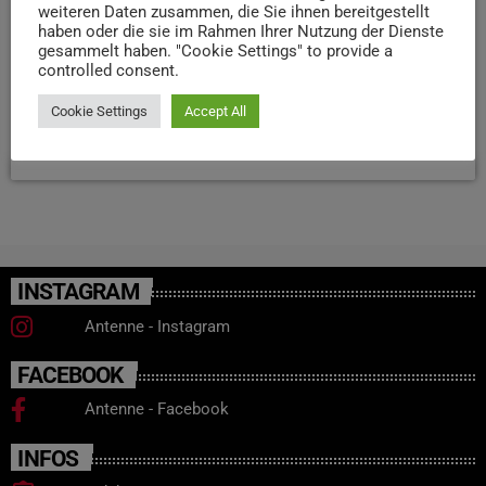
weiteren Daten zusammen, die Sie ihnen bereitgestellt
unverwechselbaren Piano – hier verschwimmen die
haben oder die sie im Rahmen Ihrer Nutzung der Dienste
Grenzen zwischen Original und Tribute. Los geht‘s um
gesammelt haben. "Cookie Settings" to provide a
controlled consent.
20:30 Uhr beim Saarufer OPEN AIR in Wiltingen. Tickets
gibt‘s bei […]
Cookie Settings
Accept All
today
25. JULI 2025
32
INSTAGRAM
Antenne - Instagram
FACEBOOK
Antenne - Facebook
INFOS