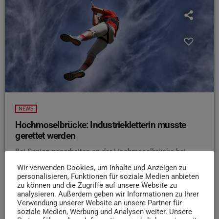
NEWS
Hochmoselbrücke: Industriekletterin musste
gerettet werden
Bei Sanierungsarbeiten an der Hochmoselbrücke bei
Zeltingen-Rachtig ist gestern Mittag gegen 13 Uhr eine
Wir verwenden Cookies, um Inhalte und Anzeigen zu
Industriekletterin in Not geraten. Der Polizei Wittlich
personalisieren, Funktionen für soziale Medien anbieten
zufolge hatten sich ihre Sicherungsseile in rund 100
zu können und die Zugriffe auf unsere Website zu
analysieren. Außerdem geben wir Informationen zu Ihrer
Metern Höhe so verheddert, dass sie sich nicht mehr
Verwendung unserer Website an unsere Partner für
selbst abseilen konnte. Feuerwehr und Helfer am Boden
soziale Medien, Werbung und Analysen weiter. Unsere
entwirrten die Seile, nach etwa 30 Minuten war die Frau