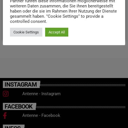
Partner führen diese Informationen möglicherweise mit
weiteren Daten zusammen, die Sie ihnen bereitgestellt
wieder in Sicherheit. Drei ihrer Kollegen konnten sich
haben oder die sie im Rahmen Ihrer Nutzung der Dienste
zuvor noch selbst retten. Verletzt wurde niemand.
gesammelt haben. "Cookie Settings" to provide a
(Symbolbild)
controlled consent.
today
24. JUNI 2025
20
Cookie Settings
Accept All
INSTAGRAM
Antenne - Instagram
FACEBOOK
Antenne - Facebook