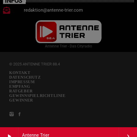
INFOS
redaktion@antenne-trier.com
Antenne Trier - Das Cityradio
© 2025 ANTENNE TRIER 88.4
KONTAKT
DATENSCHUTZ
IMPRESSUM
EMPFANG
RATGEBER
GEWINNSPIELRICHTLINIE
GEWINNER
Antenne Trier
play_arrow
keyboard_arrow_right