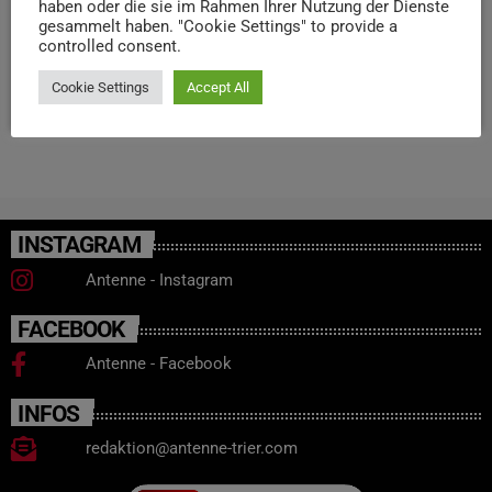
haben oder die sie im Rahmen Ihrer Nutzung der Dienste
Anleitungen zur Arbeit in der Kita, sowie eine
gesammelt haben. "Cookie Settings" to provide a
controlled consent.
Spielanleitung.
Cookie Settings
Accept All
today
1. JULI 2026
10
INSTAGRAM
Antenne - Instagram
FACEBOOK
Antenne - Facebook
INFOS
redaktion@antenne-trier.com