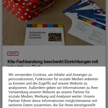
NEWS
Kita-Fachberatung beschenkt Einrichtungen mit
interaktivem Tool
Die Kita-Fachberatung für die katholischen
Wir verwenden Cookies, um Inhalte und Anzeigen zu
personalisieren, Funktionen für soziale Medien anbieten
Kindertagesstätten im Bistum Trier feiert 80-jähriges
zu können und die Zugriffe auf unsere Website zu
Jubiläum und beschenkt ihre Kitas. Das hat der
analysieren. Außerdem geben wir Informationen zu Ihrer
Caritasverband für die Diözese Trier bekanntgegeben.
Verwendung unserer Website an unsere Partner für
soziale Medien, Werbung und Analysen weiter. Unsere
Rund 530 Kitas bekamen eine so genannte „Schatzkiste
Partner führen diese Informationen möglicherweise mit
der Qualität“. Die Kisten gelten als Tool zur
weiteren Daten zusammen, die Sie ihnen bereitgestellt
Qualitätsentwicklung. Sie enthalten Karten mit Zielen und