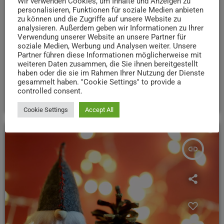
Wir verwenden Cookies, um Inhalte und Anzeigen zu
Schöne Bescherung: Im Museum am Dom sind
personalisieren, Funktionen für soziale Medien anbieten
die Wichtel los!
zu können und die Zugriffe auf unsere Website zu
analysieren. Außerdem geben wir Informationen zu Ihrer
Weihnachtswichtel, Rätselspaß und eine schöne Aktion
Verwendung unserer Website an unsere Partner für
für den guten Zweck – das alles gibt’s gerade im Museum
soziale Medien, Werbung und Analysen weiter. Unsere
am Dom
Was genau die Besucher bei der
Partner führen diese Informationen möglicherweise mit
weiteren Daten zusammen, die Sie ihnen bereitgestellt
Ausstellung „Schöne Bescherung“ erwartet, verrät uns
haben oder die sie im Rahmen Ihrer Nutzung der Dienste
Kuratorin Kerstin Jakob im Interview.
gesammelt haben. "Cookie Settings" to provide a
controlled consent.
today
24. NOVEMBER 2025
24
Cookie Settings
Accept All
insert_link