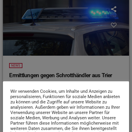
NEWS
Ermittlungen gegen Schrotthändler aus Trier
Die Staatsanwaltschaft Koblenz ermittelt aktuell in einem
Wir verwenden Cookies, um Inhalte und Anzeigen zu
grenzübergreifenden Fall, an dem zwei Schrotthändler aus
personalisieren, Funktionen für soziale Medien anbieten
der Region Trier beteiligt sein sollen. Wie der Volksfreund
zu können und die Zugriffe auf unsere Website zu
berichtet, sollen diese über Jahre hinweg ein
analysieren. Außerdem geben wir Informationen zu Ihrer
luxemburgisches Industrieunternehmen um mehrere
Verwendung unserer Website an unsere Partner für
soziale Medien, Werbung und Analysen weiter. Unsere
Millionen Euro betrogen haben. Sollte es zu einem
Partner führen diese Informationen möglicherweise mit
Prozess kommen, wäre wohl unter anderem eine Anklage
weiteren Daten zusammen, die Sie ihnen bereitgestellt