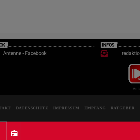
OK
INFOS
Antenne - Facebook
redakti
Ante
TAKT
DATENSCHUTZ
IMPRESSUM
EMPFANG
RATGEBER
radio