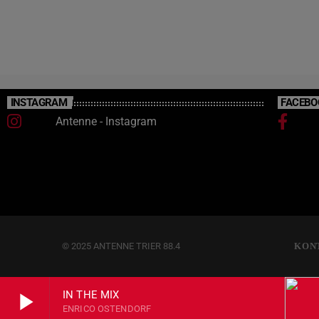
weiteren Renaturierung mehr
Forschungsmöglichkeiten zu schaffen. Zum
Abschluss lernen die jungen Bachpaten, wie
sie den Müll recyceln können – […]
INSTAGRAM
FACEBO
Antenne - Instagram
© 2025 ANTENNE TRIER 88.4
KON
play_arrow
IN THE MIX
ENRICO OSTENDORF