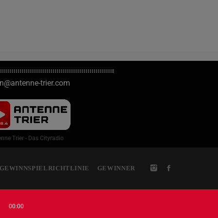
on@antenne-trier.com
nne Trier - Das Cityradio
GEWINNSPIELRICHTLINIE
GEWINNER
00:00