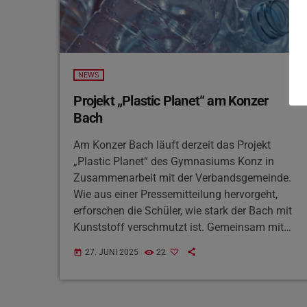
NEWS
Projekt „Plastic Planet“ am Konzer
Bach
Am Konzer Bach läuft derzeit das Projekt
„Plastic Planet“ des Gymnasiums Konz in
Zusammenarbeit mit der Verbandsgemeinde.
Wie aus einer Pressemitteilung hervorgeht,
erforschen die Schüler, wie stark der Bach mit
Kunststoff verschmutzt ist. Gemeinsam mit
der Uni Trier untersuchten sie den Bach auf
27. JUNI 2025
22
today
Mikroplastik und fischten größeren Müll
heraus. Der Beigeordnete Guido Wacht lobte
das Engagement und kündigte an, bei der