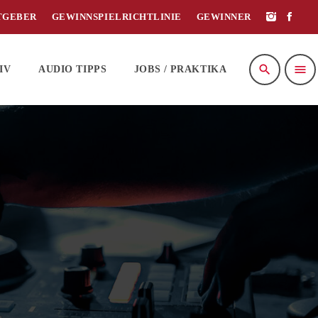
TGEBER
GEWINNSPIELRICHTLINIE
GEWINNER
search
menu
IV
AUDIO TIPPS
JOBS / PRAKTIKA