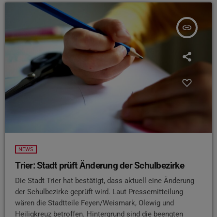
insert_link
NEWS
Trier: Stadt prüft Änderung der Schulbezirke
Die Stadt Trier hat bestätigt, dass aktuell eine Änderung
der Schulbezirke geprüft wird. Laut Pressemitteilung
wären die Stadtteile Feyen/Weismark, Olewig und
Heiligkreuz betroffen. Hintergrund sind die beengten