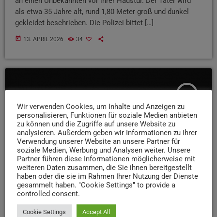
an einen Unbekannten vor ihrer Haustür. Der Täter wird
als etwa 35 Jahre alt, rund 1,80 Meter groß und dunkel
gekleidet beschrieben. Die Polizei bittet […]
today
13. APRIL 2026
34
insert_link
Wir verwenden Cookies, um Inhalte und Anzeigen zu
personalisieren, Funktionen für soziale Medien anbieten
zu können und die Zugriffe auf unsere Website zu
analysieren. Außerdem geben wir Informationen zu Ihrer
Verwendung unserer Website an unsere Partner für
soziale Medien, Werbung und Analysen weiter. Unsere
Partner führen diese Informationen möglicherweise mit
weiteren Daten zusammen, die Sie ihnen bereitgestellt
haben oder die sie im Rahmen Ihrer Nutzung der Dienste
gesammelt haben. "Cookie Settings" to provide a
controlled consent.
Cookie Settings
Accept All
NEWS