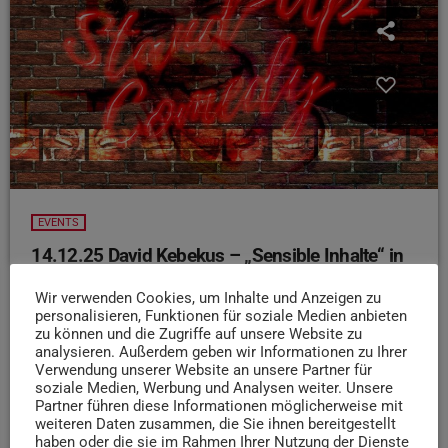
EVENTS
14.12.25 David Kebekus – „Sensible Inhalte“ in
der TUFA
Wir verwenden Cookies, um Inhalte und Anzeigen zu
David Kebekus schaut mit seinem Programm „Sensible
personalisieren, Funktionen für soziale Medien anbieten
Inhalte“ aus einem neuen Blickwinkel auf die Dinge: Er
zu können und die Zugriffe auf unsere Website zu
analysieren. Außerdem geben wir Informationen zu Ihrer
hinterfragt gesellschaftliche Normen und Regeln, die für
Verwendung unserer Website an unsere Partner für
uns völlig normal erscheinen. David findet absurde
soziale Medien, Werbung und Analysen weiter. Unsere
Gedankengänge und unbequeme Wahrheiten und verpackt
Partner führen diese Informationen möglicherweise mit
weiteren Daten zusammen, die Sie ihnen bereitgestellt
all das mit jeder Menge Humor. Er schaut unbeeindruckt
haben oder die sie im Rahmen Ihrer Nutzung der Dienste
und mit viel Spaß auf sonst so sensible Inhalte. Los