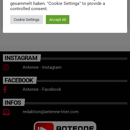
gesammelt haben. "Cookie Settings" to provide a
gehts heute um 18 Uhr in der Tufa.
controlled consent.
today
14. DEZEMBER 2025
19
Cookie Settings
Accept All
INSTAGRAM
Antenne - Instagram
FACEBOOK
Antenne - Facebook
INFOS
redaktion@antenne-trier.com