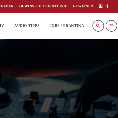
TGEBER
GEWINNSPIELRICHTLINIE
GEWINNER
search
menu
IV
AUDIO TIPPS
JOBS / PRAKTIKA