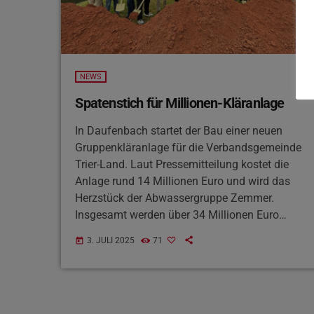
NEWS
Spatenstich für Millionen-Kläranlage
In Daufenbach startet der Bau einer neuen
Gruppenkläranlage für die Verbandsgemeinde
Trier-Land. Laut Pressemitteilung kostet die
Anlage rund 14 Millionen Euro und wird das
Herzstück der Abwassergruppe Zemmer.
Insgesamt werden über 34 Millionen Euro
investiert – mit bis zu 60 Prozent
3. JULI 2025
71
today
Landesförderung. Die neue Kläranlage soll im
drei Jahren fertig sein und Abwasser moderner
und umweltfreundlicher reinigen. Bild:
Verbandsgemeinde Trier-Land