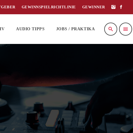
TGEBER
GEWINNSPIELRICHTLINIE
GEWINNER
search
menu
IV
AUDIO TIPPS
JOBS / PRAKTIKA