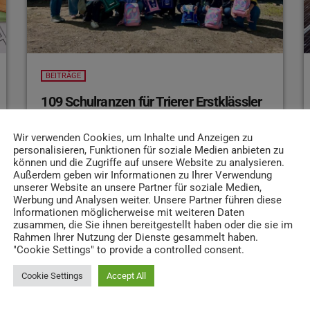
BEITRÄGE
109 Schulranzen für Trierer Erstklässler
109 Schulranzen für hilfsbedürftige Kinder –
Wir verwenden Cookies, um Inhalte und Anzeigen zu
die gabs vom Triki-Büro Trier, der Kontaktstelle
personalisieren, Funktionen für soziale Medien anbieten zu
des Deutschen Kinderhilfswerkes
Durch
können und die Zugriffe auf unsere Website zu analysieren.
Außerdem geben wir Informationen zu Ihrer Verwendung
Spenden von mehreren Organisationen konnte
unserer Website an unsere Partner für soziale Medien,
die Aktion dieses Jahr zum sechsten Mal
Werbung und Analysen weiter. Unsere Partner führen diese
wieder stattfinden.
Informationen möglicherweise mit weiteren Daten
zusammen, die Sie ihnen bereitgestellt haben oder die sie im
Rahmen Ihrer Nutzung der Dienste gesammelt haben.
24. APRIL 2026
191
18
today
"Cookie Settings" to provide a controlled consent.
Cookie Settings
Accept All