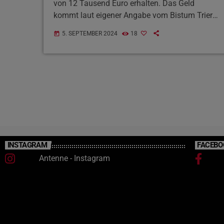
von 12 Tausend Euro erhalten. Das Geld
kommt laut eigener Angabe vom Bistum Trier.
Das Projekt hilft bei Bewerbungen, klärt Fragen
5. SEPTEMBER 2024
18
today
zur Vereinbarkeit von Familie und Beruf und
unterstützt bei der Suche nach passenden
Qualifizierungsmöglichkeiten.
INSTAGRAM
FACEBO
Antenne - Instagram