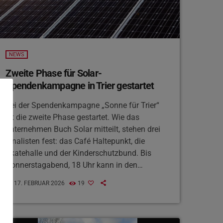
NEWS
Zweite Phase für Solar-
Spendenkampagne in Trier gestartet
Bei der Spendenkampagne „Sonne für Trier“
ist die zweite Phase gestartet. Wie das
unternehmen Buch Solar mitteilt, stehen drei
Finalisten fest: das Café Haltepunkt, die
Skatehalle und der Kinderschutzbund. Bis
Donnerstagabend, 18 Uhr kann in den
Kommentaren eines entsprechenden Posts auf
17. FEBRUAR 2026
19
today
Facebook und Instagram abgestimmt werden,
pro Person ist eine Stimme möglich. Den
Gewinner erwartet dann eine komplette