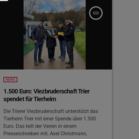
Photovoltaikanlage inklusive Montage –
natürlich kostenlos.
insert_link
NEWS
1.500 Euro: Viezbruderschaft Trier
spendet für Tierheim
Die Trierer Viezbruderschaft unterstützt das
Tierheim Trier mit einer Spende über 1.500
Euro. Das teilt der Verein in einem
Presseschreiben mit. Axel Christmann,