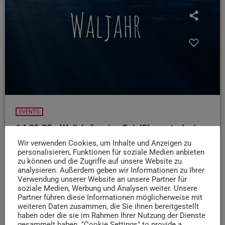
EVENTS
14.08.25: „Waljahr“ – eine Spielfilmgroteske in
der Jakobstraße
Wir verwenden Cookies, um Inhalte und Anzeigen zu
personalisieren, Funktionen für soziale Medien anbieten
,,Alles-Kultur“ zeigt heute Abend den Spielfilm ,,Waljahr“ -
zu können und die Zugriffe auf unsere Website zu
absolut absurd, politisch und zum Staunen!
Los geht´s
analysieren. Außerdem geben wir Informationen zu Ihrer
um 19:30 Uhr in der Jakobstraße, Einlass ist 20 Minuten
Verwendung unserer Website an unsere Partner für
soziale Medien, Werbung und Analysen weiter. Unsere
vorher. Tickets gibt’s bei der Tourist-Information Trier und
Partner führen diese Informationen möglicherweise mit
Ticket Regional.
weiteren Daten zusammen, die Sie ihnen bereitgestellt
haben oder die sie im Rahmen Ihrer Nutzung der Dienste
today
14. AUGUST 2025
41
gesammelt haben. "Cookie Settings" to provide a