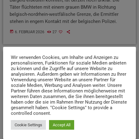
Täter flüchteten mit einem grauen BMW in Richtung
belgisch-nordrhein-westfälische Grenze, die Ermittler
stehen in engem Kontakt mit der belgischen Polizei.
today
6. FEBRUAR 2026
27
Wir verwenden Cookies, um Inhalte und Anzeigen zu
personalisieren, Funktionen für soziale Medien anbieten
insert_link
zu können und die Zugriffe auf unsere Website zu
analysieren. Außerdem geben wir Informationen zu Ihrer
Verwendung unserer Website an unsere Partner für
soziale Medien, Werbung und Analysen weiter. Unsere
Partner führen diese Informationen möglicherweise mit
weiteren Daten zusammen, die Sie ihnen bereitgestellt
haben oder die sie im Rahmen Ihrer Nutzung der Dienste
gesammelt haben. "Cookie Settings" to provide a
controlled consent.
Cookie Settings
Accept All