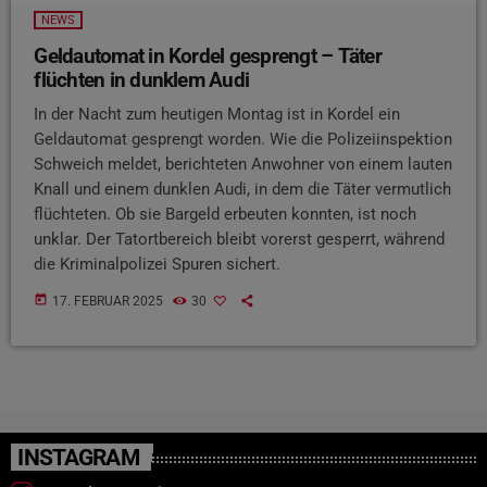
NEWS
Geldautomat in Kordel gesprengt – Täter
flüchten in dunklem Audi
In der Nacht zum heutigen Montag ist in Kordel ein
Geldautomat gesprengt worden. Wie die Polizeiinspektion
Schweich meldet, berichteten Anwohner von einem lauten
Knall und einem dunklen Audi, in dem die Täter vermutlich
flüchteten. Ob sie Bargeld erbeuten konnten, ist noch
unklar. Der Tatortbereich bleibt vorerst gesperrt, während
die Kriminalpolizei Spuren sichert.
today
17. FEBRUAR 2025
30
INSTAGRAM