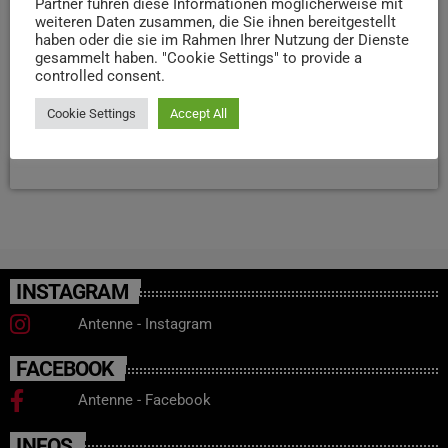
Partner führen diese Informationen möglicherweise mit
weiteren Daten zusammen, die Sie ihnen bereitgestellt
zusätzliche Gebäude selbst finanzieren wollen. Bis 2034
haben oder die sie im Rahmen Ihrer Nutzung der Dienste
sollen alle Gemeinden ein entsprechendes
gesammelt haben. "Cookie Settings" to provide a
Immobilienkonzept erstellen. Mit dieser neuen
controlled consent.
Immobilienstrategie will sich das Bistum an die
Veränderungen in der […]
Cookie Settings
Accept All
today
16. OKTOBER 2025
62
INSTAGRAM
Antenne - Instagram
FACEBOOK
Antenne - Facebook
INFOS