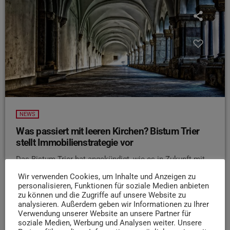
NEWS
Was passiert mit leeren Kirchen? Bistum Trier
stellt Immobilienstrategie vor
Das Bistum Trier hat angekündigt, wie es in Zukunft mit
leerstehenden Kichengebäuden umgehen will. Laut
Wir verwenden Cookies, um Inhalte und Anzeigen zu
Pressemitteilung sollen zukünftig nur noch bis zu 60
personalisieren, Funktionen für soziale Medien anbieten
Prozent der Immobilien finanziert werden, die es zu
zu können und die Zugriffe auf unsere Website zu
analysieren. Außerdem geben wir Informationen zu Ihrer
Beginn des Jahres 2012 gegeben hat. Pro Gemeinde
Verwendung unserer Website an unsere Partner für
sollen dabei mindestens zwei Kirchen bestehen bleiben.
soziale Medien, Werbung und Analysen weiter. Unsere
Die Gemeinden können selbst entscheiden, ob sie