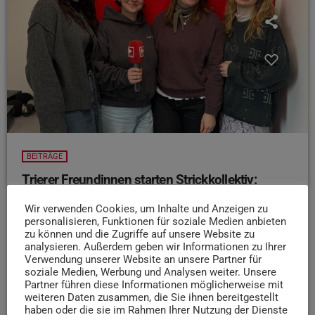
BEITRÄGE
Trierer Freundinnen starten Strickkollektiv:
Darum geht’s bei „Strisco“
Wir verwenden Cookies, um Inhalte und Anzeigen zu
Laura, Maria und Leona sind leidenschaftliche
personalisieren, Funktionen für soziale Medien anbieten
Strickerinnen & Häklerinnen - aber in Trier hat für sie das
zu können und die Zugriffe auf unsere Website zu
analysieren. Außerdem geben wir Informationen zu Ihrer
passende Angebot gefehlt!
Was mit einem kleinen
Verwendung unserer Website an unsere Partner für
Strick- und Häkelkreis unter Freundinnen gestartet hat,
soziale Medien, Werbung und Analysen weiter. Unsere
wurde zu einem neuen Kollektiv: "Strisco"! Im Interview
Partner führen diese Informationen möglicherweise mit
weiteren Daten zusammen, die Sie ihnen bereitgestellt
verraten uns die drei mehr darüber.
haben oder die sie im Rahmen Ihrer Nutzung der Dienste