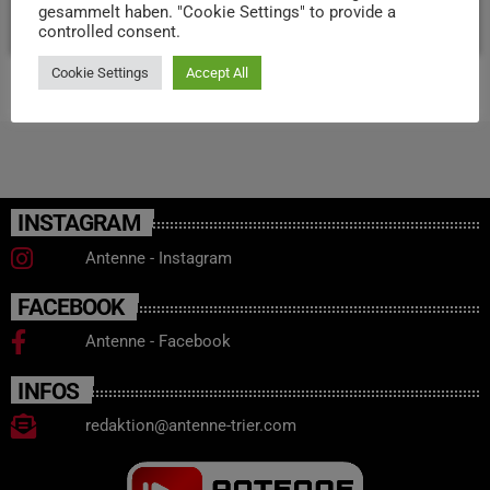
gesammelt haben. "Cookie Settings" to provide a
today
19. MÄRZ 2026
119
5
2
controlled consent.
Cookie Settings
Accept All
INSTAGRAM
Antenne - Instagram
FACEBOOK
Antenne - Facebook
INFOS
redaktion@antenne-trier.com