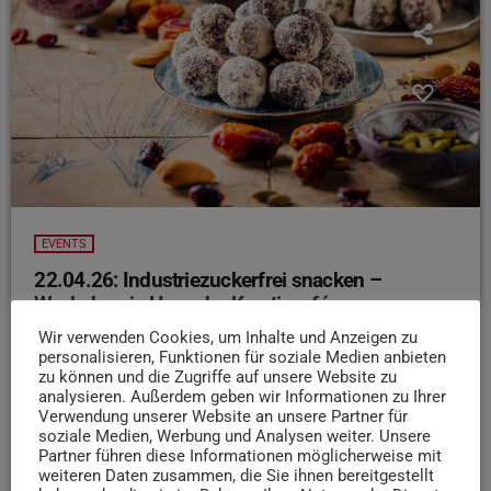
EVENTS
22.04.26: Industriezuckerfrei snacken –
Workshop in Hannahs Kreativcafé
Wir verwenden Cookies, um Inhalte und Anzeigen zu
Naschkatzen aufgepasst!
Heute ab 18:30 Uhr
personalisieren, Funktionen für soziale Medien anbieten
könnt ihr in Hannahs Kreativcafé und Conceptstore
zu können und die Zugriffe auf unsere Website zu
gesunde, industriezuckerfreie, vegane und glutenfreie
analysieren. Außerdem geben wir Informationen zu Ihrer
Snacks ganz einfach selbst herstellen! Ebenso lernt ihr
Verwendung unserer Website an unsere Partner für
soziale Medien, Werbung und Analysen weiter. Unsere
einiges darüber, wie Zucker in eurem Körper wirkt, wie ihr
Partner führen diese Informationen möglicherweise mit
Heißhungerattacken vermeidet und welche entscheidende
weiteren Daten zusammen, die Sie ihnen bereitgestellt
Rolle Fette und Öle in der Ernährung spielen.