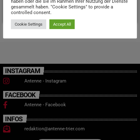
haben oder die sie im Rahmen Ihrer Nutzung der Dienste
gesammelt haben. "Cookie Settings" to provide a
today
22. APRIL 2026
21
controlled consent.
Cookie Settings
Accept All
INSTAGRAM
Antenne - Instagram
FACEBOOK
Antenne - Facebook
INFOS
redaktion@antenne-trier.com