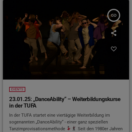
insert_link
EVENTS
23.01.25: „DanceAbility“ – Weiterbildungskurse
in der TUFA
In der TUFA startet eine viertägige Weiterbildung im
sogenannten „DanceAbility“ - einer ganz speziellen
Tanzimprovisationsmethode
Seit den 1980er Jahren