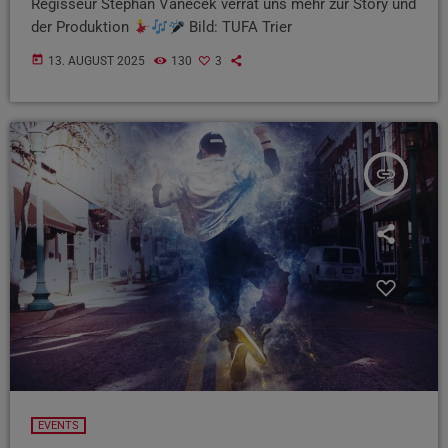
Regisseur Stephan Vanecek verrät uns mehr zur Story und
der Produktion
Bild: TUFA Trier
today
13. AUGUST 2025
130
3
insert_link
EVENTS