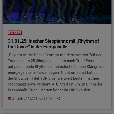
EVENTS
31.01.25: Irischer Stepptannz mit „Rhythm of
the Dance“ in der Europahalle
„Rhythm of the Dance“ kommt mit dem zweiten Teil der
Tournee zum 25-jährigen Jubiläum nach Trier! Freut euch
auf pulsierende Rhythmen, melodische irische Klänge und
energiegeladene Tanzeinlagen. Nicht umsonst hat sich
die Show den Titel TOP 3 der weltweit besten irischen
Stepptanzshows verdient ☘
Start ist um 20 Uhr in der
Europahalle Trier – Karten könnt ihr HIER kaufen.
today
31. JANUAR 2025
62
1