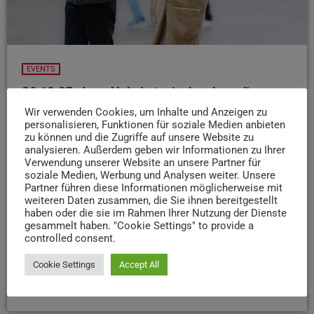
EVENTS
20.10.25: Jazz Alphabet – in der ehemaligen
Jägerkaserne Euren
Wir verwenden Cookies, um Inhalte und Anzeigen zu
personalisieren, Funktionen für soziale Medien anbieten
Wer heute Abend Lust auf ein bisschen Bewegung und
zu können und die Zugriffe auf unsere Website zu
Musik hat – in der ehemaligen Jägerkaserne in der
analysieren. Außerdem geben wir Informationen zu Ihrer
Eurener Straße wird wieder das „Jazz Alphabet“ getanzt
Verwendung unserer Website an unsere Partner für
soziale Medien, Werbung und Analysen weiter. Unsere
Ab 20:10 Uhr lernst du dort in kleinen Choreos
Partner führen diese Informationen möglicherweise mit
typische Jazz-Steps kennen. Ganz ohne Vorkenntnisse,
weiteren Daten zusammen, die Sie ihnen bereitgestellt
einfach aus Spaß am Rhythmus und Ausdruck zeigt euch
haben oder die sie im Rahmen Ihrer Nutzung der Dienste
gesammelt haben. "Cookie Settings" to provide a
der Lindy Hop Circle Trier die besten Jazz Grooves.
controlled consent.
Perfekt also, um den Montag mit guter Laune ausklingen
zu lassen!
Cookie Settings
Accept All
today
20. OKTOBER 2025
22