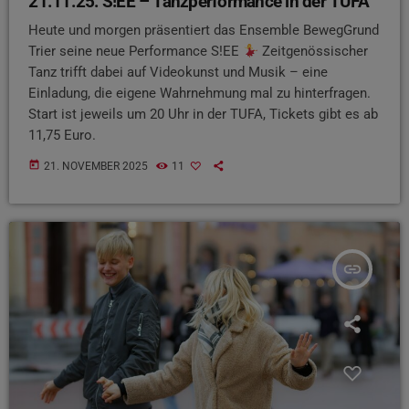
21.11.25: S!EE – Tanzperformance in der TUFA
Heute und morgen präsentiert das Ensemble BewegGrund
Trier seine neue Performance S!EE
Zeitgenössischer
Tanz trifft dabei auf Videokunst und Musik – eine
Einladung, die eigene Wahrnehmung mal zu hinterfragen.
Start ist jeweils um 20 Uhr in der TUFA, Tickets gibt es ab
11,75 Euro.
today
21. NOVEMBER 2025
11
insert_link