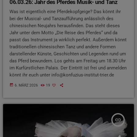
06.03.26: Jahr des Pferdes Musik- und Tanz
Was ist eigentlich eine Pferdekopfgeige? Das könnt ihr
bei der Musical- und Tanzaufführung anlässlich des
chinesischen Neujahrs herausfinden. Das steht dieses
Jahr unter dem Motto „Die Reise des Pferdes“ und da
passt das Instrument ja wirklich perfekt. Außerdem könnt
traditionellen chinesischen Tanz und andere Formen
darstellender Künste, Geschichten und Legenden rund um
das Pferd bewundern. Los gehts am Freitag um 18.30 Uhr
im Kurfürstlichen Palais. Der Eintritt ist frei und anmelden
könnt ihr euch unter info@konfuzius-institut-trier.de
today
6. MÄRZ 2026
19
insert_link