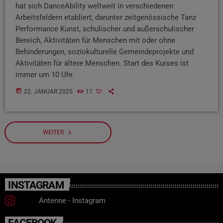
hat sich DanceAbility weltweit in verschiedenen
Arbeitsfeldern etabliert, darunter zeitgenössische Tanz
Performance Kunst, schulischer und außerschulischer
Bereich, Aktivitäten für Menschen mit oder ohne
Behinderungen, soziokulturelle Gemeindeprojekte und
Aktivitäten für ältere Menschen. Start des Kurses ist
immer um 10 Uhr.
today
22. JANUAR 2025
17
navigate_next
WEITER
INSTAGRAM
Antenne - Instagram
FACEBOOK