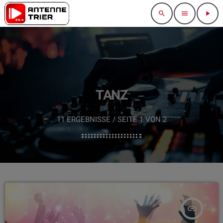
search
menu
play_arrow
TANZ
11 ERGEBNISSE / SEITE 1 VON 2
insert_link