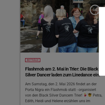
Musik zur Geltung bringen. Zum Schluss
geben die beiden Profis noch eine Show. Das
insert_link
Ganze fängt heute […]
BEITRÄGE
Flashmob am 2. Mai in Trier: Die Black
Silver Dancer laden zum Linedance ein!
Am Samstag, den 2. Mai 2026 findet an der
Porta Nigra ein Flashmob statt - organisiert
von den Black Silver Dancern Trier!
Petra,
Edith, Heidi und Helene erzählen uns im