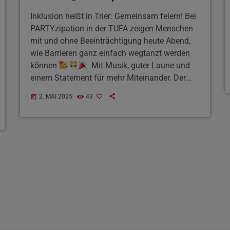
Inklusion heißt in Trier: Gemeinsam feiern! Bei
PARTYzipation in der TUFA zeigen Menschen
mit und ohne Beeinträchtigung heute Abend,
wie Barrieren ganz einfach wegtanzt werden
können
Mit Musik, guter Laune und
einem Statement für mehr Miteinander. Der
Eintritt ist frei – also kommt einfach ab 18 Uhr
2. MAI 2025
43
today
vorbei.