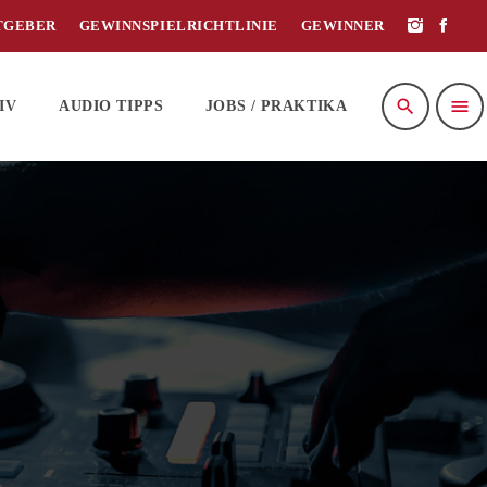
TGEBER
GEWINNSPIELRICHTLINIE
GEWINNER
search
menu
IV
AUDIO TIPPS
JOBS / PRAKTIKA