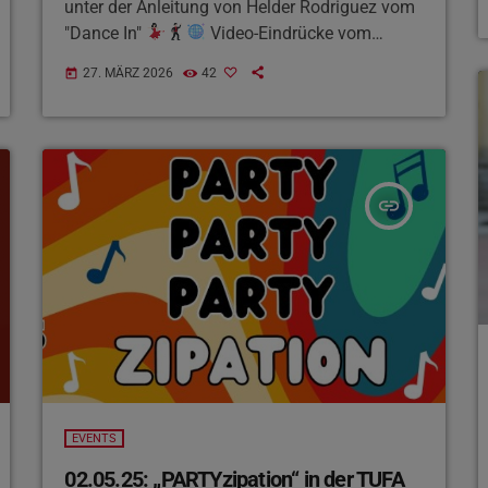
unter der Anleitung von Helder Rodriguez vom
"Dance In"
Video-Eindrücke vom
Workshop findet ihr HIER
27. MÄRZ 2026
42
today
insert_link
EVENTS
02.05.25: „PARTYzipation“ in der TUFA