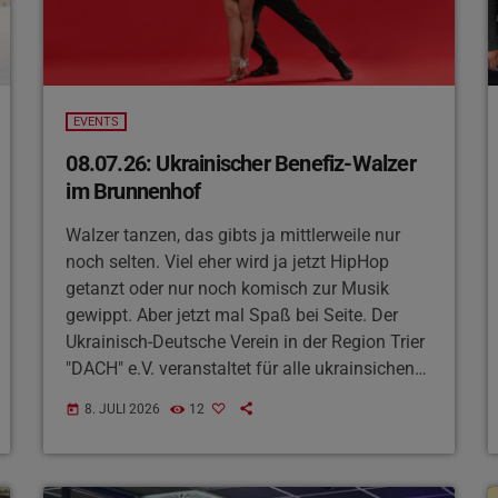
EVENTS
08.07.26: Ukrainischer Benefiz-Walzer
im Brunnenhof
Walzer tanzen, das gibts ja mittlerweile nur
noch selten. Viel eher wird ja jetzt HipHop
getanzt oder nur noch komisch zur Musik
gewippt. Aber jetzt mal Spaß bei Seite. Der
Ukrainisch-Deutsche Verein in der Region Trier
"DACH" e.V. veranstaltet für alle ukrainsichen
Absolventen einen Benefiz-Walzer
Das
8. JULI 2026
12
today
gespendete Geld geht an die
Wohltätigkeitsorganisation „Charity
Foundation Zhurtovani“ , die medizinische