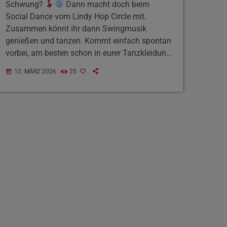
Schwung?
Dann macht doch beim
Social Dance vom Lindy Hop Circle mit.
Zusammen könnt ihr dann Swingmusik
genießen und tanzen. Kommt einfach spontan
vorbei, am besten schon in eurer Tanzkleidung,
denn es gibt leider keinen Raum, um sich
12. MÄRZ 2026
25
today
umzuziehen. Los gehts um 20 Uhr im Raum29
in der Eurener Straße 48z. Und falls ihr da
nicht könnt, an den anderen beiden
Donnerstagen in diesen Monat gibts den
Social Dance nochmal.