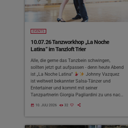
EVENTS
10.07.26 Tanzworkhop „La Noche
Latina“ im Tanzloft Trier
Alle, die gerne das Tanzbein schwingen,
sollten jetzt gut aufpassen - denn heute Abend
ist „La Noche Latina“
Johnny Vazquez
ist weltweit bekannter Salsa-Tänzer und
Entertainer und kommt mit seiner
Tanzpartnerin Giorgia Pagliardini zu uns nach
Trier. Sie veranstalten zuerst einen Workshop,
10. JULI 2026
32
today
bei dem man selbst den Salsa-Tanz lernt. Bei
der Party danach könnt ihr dann eure gelernten
Tanzschritte bei der latein-amerikanischen