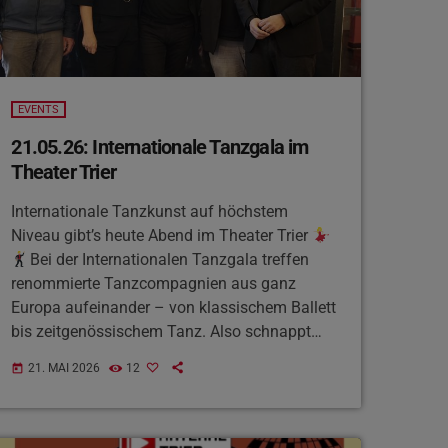
EVENTS
21.05.26: Internationale Tanzgala im
Theater Trier
Internationale Tanzkunst auf höchstem
Niveau gibt’s heute Abend im Theater Trier
Bei der Internationalen Tanzgala treffen
renommierte Tanzcompagnien aus ganz
Europa aufeinander – von klassischem Ballett
bis zeitgenössischem Tanz. Also schnappt
euch schnell noch Tickets - Los geht’s dann
21. MAI 2026
12
today
um 19:30 Uhr.