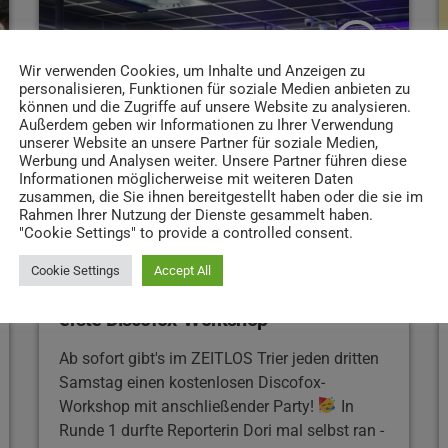
Verbandskästen und Erste Hilfe Kits finanziert.
Eine tolle Aktion also, sowohl für euch liebe
insert_link
Trierer, als auch für die Schülerinnen und […]
Wir verwenden Cookies, um Inhalte und Anzeigen zu
personalisieren, Funktionen für soziale Medien anbieten zu
können und die Zugriffe auf unsere Website zu analysieren.
Außerdem geben wir Informationen zu Ihrer Verwendung
unserer Website an unsere Partner für soziale Medien,
Werbung und Analysen weiter. Unsere Partner führen diese
Informationen möglicherweise mit weiteren Daten
zusammen, die Sie ihnen bereitgestellt haben oder die sie im
Rahmen Ihrer Nutzung der Dienste gesammelt haben.
"Cookie Settings" to provide a controlled consent.
BEITRÄGE
Cookie Settings
Accept All
Tanzfieber im ZEITLOS: So war der
erste Discofox-Workshop
Ab sofort gibt's im ZEITLOS Trier jeden dritten
Samstag einen kostenlosen Discofox-
Workshop mit anschließender Party!
In
Runde 1 durfte Reporterin Dori mal selbst ran -