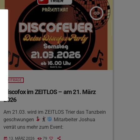
insert_link
BEITRÄGE
Discofox im ZEITLOS – am 21. März
2026
Am 21.03. wird im ZEITLOS Trier das Tanzbein
geschwungen
Mitarbeiter Joshua
verrät uns mehr zum Event:
13. MÄRZ 2026
79
today