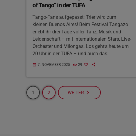
of Tango“ in der TUFA
Tango-Fans aufgepasst: Trier wird zum
kleinen Buenos Aires! Beim Festival Tangazo
erlebt ihr drei Tage voller Tanz, Musik und
Leidenschaft – mit internationalen Stars, Live-
Orchester und Milongas. Los geht’s heute um
20 Uhr in der TUFA – und auch das
Wochenende steht ganz im Zeichen des Tango
7. NOVEMBER 2025
29
today
Argentino
navigate_next
1
2
WEITER