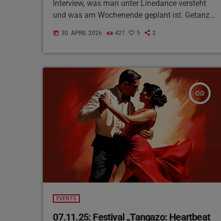
Interview, was man unter Linedance versteht
und was am Wochenende geplant ist. Getanzt
werden die Lieder „Hoedown“, „Heel Toe
30. APRIL 2026
421
5
2
today
Rodeo“ und „Everybody Dance!“ sowie andere
Black Silver Dancer Clubtänze. Alle sind
herzlich eingeladen mitzumachen!
insert_link
EVENTS
07.11.25: Festival „Tangazo: Heartbeat