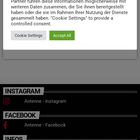
Partner führen diese Informationen möglicherweise mit
weiteren Daten zusammen, die Sie ihnen bereitgestellt
gehe darum, die Folgen der hohen Inflation durch eine
haben oder die sie im Rahmen Ihrer Nutzung der Dienste
gerechte und angemessene Tariflohnerhöhung
gesammelt haben. "Cookie Settings" to provide a
auszugleichen. In der Region Trier sind insbesondere
controlled consent.
Linien der DB Regio Bus Mitte GmbH, der DB Regio Bus
[…]
Cookie Settings
Accept All
today
12. APRIL 2024
15
INSTAGRAM
Antenne - Instagram
FACEBOOK
Antenne - Facebook
INFOS