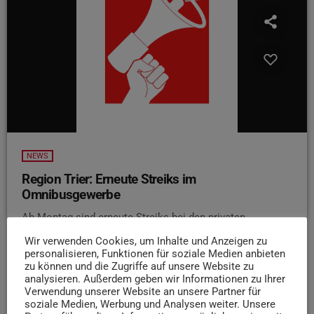
NEWS
Region Trier: Erneute Streiks im
Omnibusgewerbe
Ab Montag sind erneute Streiks bei den privaten
Omnibusbetrieben in Rheinland-Pfalz angekündigt. Wie die
Wir verwenden Cookies, um Inhalte und Anzeigen zu
Gewerkschaft Verdi mitteilt, soll der sogenannte
personalisieren, Funktionen für soziale Medien anbieten
„Erzwingungsstreik“ bis zum darauffolgenden Sonntag
zu können und die Zugriffe auf unsere Website zu
analysieren. Außerdem geben wir Informationen zu Ihrer
andauern. Der Tarifkonflikt betrifft rund 4.000
Verwendung unserer Website an unsere Partner für
Beschäftigte. Verdi fordert für sie 500 Euro mehr Lohn
soziale Medien, Werbung und Analysen weiter. Unsere
und Gehalt sowie eine Einmalzahlung von 3.000 Euro. Es