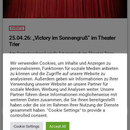
EVENTS
25.04.26: „Victory im Sonnengruß“ im Theater
Trier
Am Samstagabend wird’s futuristisch im Theater Trier:
„Victory im Sonnengruß“ zeigt eine Welt, in der KI alles
Wir verwenden Cookies, um Inhalte und Anzeigen zu
bestimmt – sogar Politik und Gefühle
Doch als
personalisieren, Funktionen für soziale Medien anbieten
Menschen wieder selbst eingreifen wollen, gerät alles
zu können und die Zugriffe auf unsere Website zu
analysieren. Außerdem geben wir Informationen zu Ihrer
außer Kontrolle. Spannend, kritisch und ziemlich nah an
Verwendung unserer Website an unsere Partner für
der Realität. Los geht’s um 19:30 Uhr.
soziale Medien, Werbung und Analysen weiter. Unsere
Partner führen diese Informationen möglicherweise mit
today
24. APRIL 2026
32
weiteren Daten zusammen, die Sie ihnen bereitgestellt
haben oder die sie im Rahmen Ihrer Nutzung der Dienste
gesammelt haben. "Cookie Settings" to provide a
controlled consent.
Cookie Settings
Accept All
insert_link