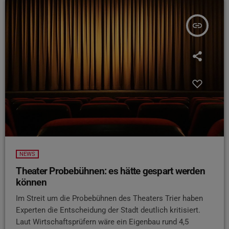
insert_link
NEWS
Theater Probebühnen: es hätte gespart werden
können
Im Streit um die Probebühnen des Theaters Trier haben
Experten die Entscheidung der Stadt deutlich kritisiert.
Laut Wirtschaftsprüfern wäre ein Eigenbau rund 4,5