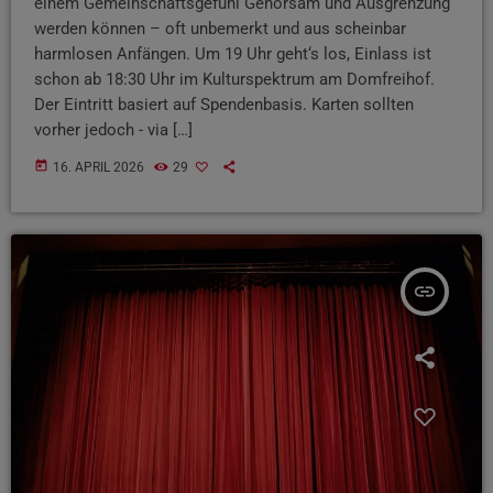
einem Gemeinschaftsgefühl Gehorsam und Ausgrenzung
werden können – oft unbemerkt und aus scheinbar
harmlosen Anfängen. Um 19 Uhr geht‘s los, Einlass ist
schon ab 18:30 Uhr im Kulturspektrum am Domfreihof.
Der Eintritt basiert auf Spendenbasis. Karten sollten
vorher jedoch - via […]
today
16. APRIL 2026
29
insert_link