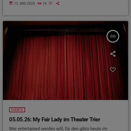
today
12. MAI 2026
16
insert_link
EVENTS
05.05.26: My Fair Lady im Theater Trier
Wer entertained werden will, für den gibts heute im