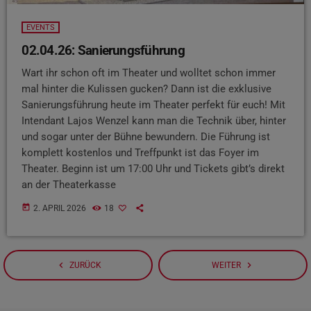
EVENTS
02.04.26: Sanierungsführung
Wart ihr schon oft im Theater und wolltet schon immer
mal hinter die Kulissen gucken? Dann ist die exklusive
Sanierungsführung heute im Theater perfekt für euch! Mit
Intendant Lajos Wenzel kann man die Technik über, hinter
und sogar unter der Bühne bewundern. Die Führung ist
komplett kostenlos und Treffpunkt ist das Foyer im
Theater. Beginn ist um 17:00 Uhr und Tickets gibt’s direkt
an der Theaterkasse
today
2. APRIL 2026
18
navigate_before
navigate_next
ZURÜCK
WEITER