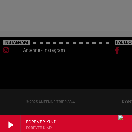
Gebiet umfasst die vier Landkreise Trier-
Saarburg, Bernkastel-Wittlich, die Vulkaneifel,
den Eifelkreis Bitburg-Prüm sowie die Stadt
Trier.
INSTAGRAM
FACEBO
Antenne - Instagram
© 2025 ANTENNE TRIER 88.4
KON
play_arrow
FOREVER KIND
FOREVER KIND