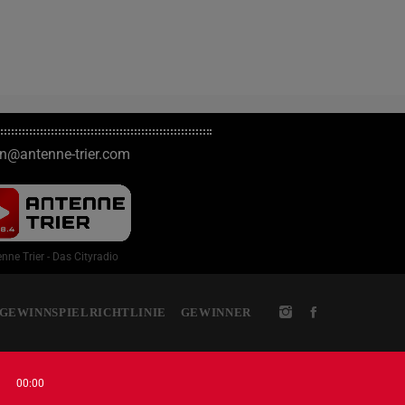
on@antenne-trier.com
nne Trier - Das Cityradio
GEWINNSPIELRICHTLINIE
GEWINNER
00:00