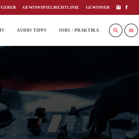
TGEBER
GEWINNSPIELRICHTLINIE
GEWINNER
search
menu
IV
AUDIO TIPPS
JOBS / PRAKTIKA