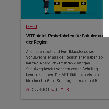
NEWS
VRT bietet Probefahrten für Schüler aus
der Region
Alle neuen Erst- und Fünftklässler sowie
Schulwechsler aus der Region Trier haben ab
heute die Möglichkeit, ihren künftigen
Schulweg bereits vor dem ersten Schultag
kennenzulernen. Der VRT lädt dazu ein, sich
bis einschließlich Sonntag mit maximal 5
Personen mit den Bus- und Zugverbindungen
17. JUNI 2024
21
today
vertraut zu machen. Das kostenlose
Probefahrtticket kann online unter www.vrt-
info.de/probefahrt24 bestellt werden. Das VRT-