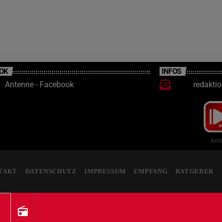
OK
INFOS
Antenne - Facebook
redakti
Ante
TAKT
DATENSCHUTZ
IMPRESSUM
EMPFANG
RATGEBER
radio