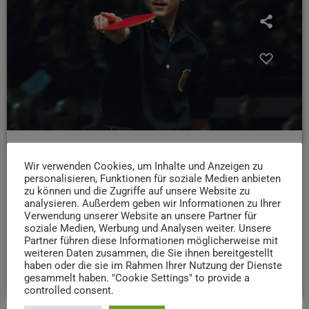
FILMTESTER
Wir verwenden Cookies, um Inhalte und Anzeigen zu
KW 09: Marty Supreme
personalisieren, Funktionen für soziale Medien anbieten
zu können und die Zugriffe auf unsere Website zu
Heute startet eine charmante Underdog-Story über große
analysieren. Außerdem geben wir Informationen zu Ihrer
Träume, Selbstüberschätzung – und die Frage, wie viel
Verwendung unserer Website an unsere Partner für
soziale Medien, Werbung und Analysen weiter. Unsere
Glaube an sich selbst wirklich reicht: „Marty Supreme“
Partner führen diese Informationen möglicherweise mit
Filmtesterin Viki hat die Infos:
weiteren Daten zusammen, die Sie ihnen bereitgestellt
haben oder die sie im Rahmen Ihrer Nutzung der Dienste
today
26. FEBRUAR 2026
18
gesammelt haben. "Cookie Settings" to provide a
controlled consent.