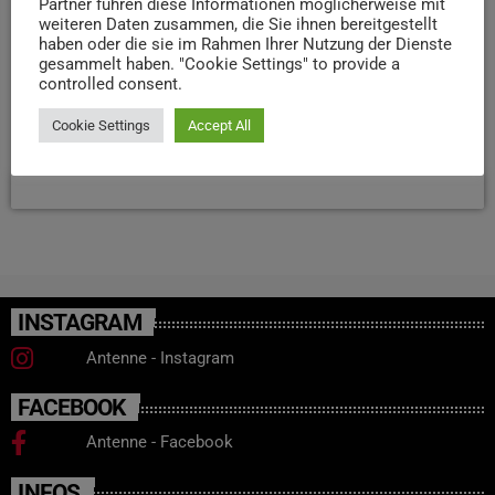
Partner führen diese Informationen möglicherweise mit
weiteren Daten zusammen, die Sie ihnen bereitgestellt
können. Kulturdezernent Markus Nöhl betonte, Trier
haben oder die sie im Rahmen Ihrer Nutzung der Dienste
müsse authentisch bleiben und dürfe „kein Disneyland,
gesammelt haben. "Cookie Settings" to provide a
aber auch kein Museum“ werden. In Vorträgen und
controlled consent.
Workshops wurde deutlich: Entscheidend für erfolgreiche
Kommunikation sind Haltung, Dialogbereitschaft […]
Cookie Settings
Accept All
today
6. NOVEMBER 2025
22
INSTAGRAM
Antenne - Instagram
FACEBOOK
Antenne - Facebook
INFOS