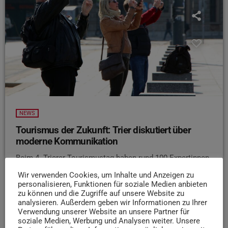
NEWS
Tourismus der Zukunft: Trier diskutiert über
moderne Kommunikation
Beim 4. Trierer Tourismustag haben rund 100 Expertinnen
und Experten aus Politik, Wirtschaft, Wissenschaft und
Wir verwenden Cookies, um Inhalte und Anzeigen zu
Tourismus über neue Wege in der
personalisieren, Funktionen für soziale Medien anbieten
Tourismuskommunikation diskutiert. Laut der Trier
zu können und die Zugriffe auf unsere Website zu
analysieren. Außerdem geben wir Informationen zu Ihrer
Tourismus und Marketing GmbH stand dabei die Frage im
Verwendung unserer Website an unsere Partner für
Mittelpunkt, wie Künstliche Intelligenz und Social Media
soziale Medien, Werbung und Analysen weiter. Unsere
auch bei knappen Ressourcen sinnvoll genutzt werden