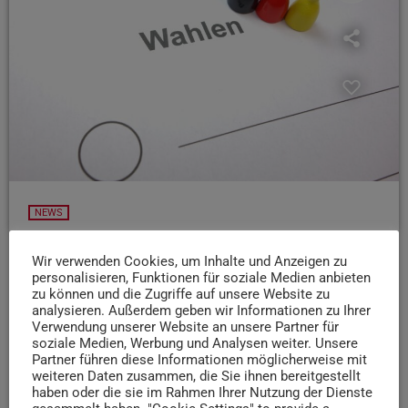
NEWS
Wahlpanne in Trier-Süd: 15 Stimmzettel ungültig
Wir verwenden Cookies, um Inhalte und Anzeigen zu
In Trier-Süd ist es bei der Wahl zu einer Panne
personalisieren, Funktionen für soziale Medien anbieten
gekommen. Wie der SWR berichtet wurden bis 11 Uhr
zu können und die Zugriffe auf unsere Website zu
analysieren. Außerdem geben wir Informationen zu Ihrer
fälschlicherweise Stimmzettel mit Kandidierenden aus
Verwendung unserer Website an unsere Partner für
Berlin ausgegeben. Laut der Stadt seien 15 Stimmzettel
soziale Medien, Werbung und Analysen weiter. Unsere
falsch ausgefüllt worden, die nun ungültig sind. Diese
Partner führen diese Informationen möglicherweise mit
weiteren Daten zusammen, die Sie ihnen bereitgestellt
hätten jedoch keine Auswirkungen auf das Wahlergebnis
haben oder die sie im Rahmen Ihrer Nutzung der Dienste
gehabt.