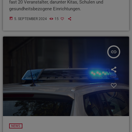
fast 20 Veranstalter, darunter Kitas, Schulen und
gesundheitsbezogene Einrichtungen.
today
5. SEPTEMBER 2024
15
insert_link
NEWS