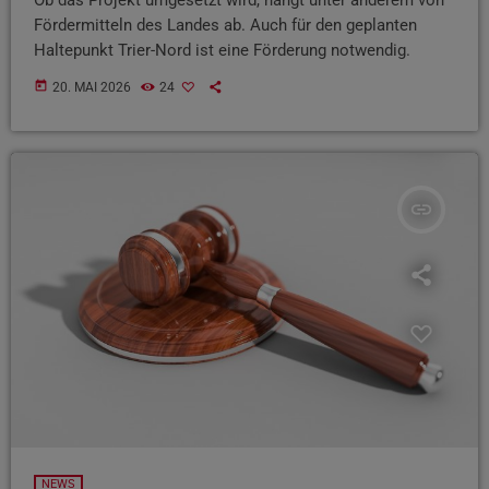
Fördermitteln des Landes ab. Auch für den geplanten
Haltepunkt Trier-Nord ist eine Förderung notwendig.
today
20. MAI 2026
24
insert_link
NEWS