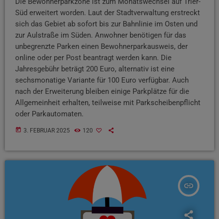
Die Bewohnerparkzone ist zum Monatswechsel auf Trier-
Süd erweitert worden. Laut der Stadtverwaltung erstreckt
sich das Gebiet ab sofort bis zur Bahnlinie im Osten und
zur Aulstraße im Süden. Anwohner benötigen für das
unbegrenzte Parken einen Bewohnerparkausweis, der
online oder per Post beantragt werden kann. Die
Jahresgebühr beträgt 200 Euro, alternativ ist eine
sechsmonatige Variante für 100 Euro verfügbar. Auch
nach der Erweiterung bleiben einige Parkplätze für die
Allgemeinheit erhalten, teilweise mit Parkscheibenpflicht
oder Parkautomaten.
today
3. FEBRUAR 2025
120
insert_link