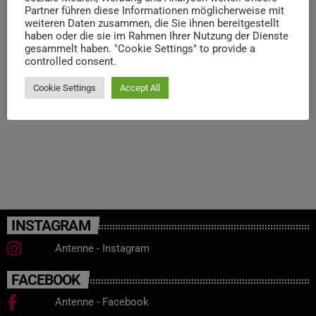
und den Eintrag in den Begleitpapieren, dass lediglich
Partner führen diese Informationen möglicherweise mit
zwei Reifen ungleichmäßig abgefahren waren. Dennoch
weiteren Daten zusammen, die Sie ihnen bereitgestellt
wies das Fahrzeug 19 erhebliche Mängel auf, darunter
haben oder die sie im Rahmen Ihrer Nutzung der Dienste
gesammelt haben. "Cookie Settings" to provide a
eine durchgerostete Karosserie, marode Bremsleitungen
controlled consent.
[…]
Cookie Settings
Accept All
today
26. OKTOBER 2023
61
1
INSTAGRAM
Antenne - Instagram
FACEBOOK
Antenne - Facebook