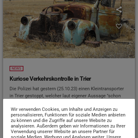
NEWS
Kuriose Verkehrskontrolle in Trier
Die Polizei hat gestern (25.10.23) einen Kleintransporter
in Trier gestoppt, welcher laut eigener Aussage "schon
auf den ersten Blick geradezu schrottreif aussah“. Im
Wir verwenden Cookies, um Inhalte und Anzeigen zu
Rahmen der Kontrolle stellte sich allerdings heraus, dass
personalisieren, Funktionen für soziale Medien anbieten
das Auto offenbar erst vor kurzer Zeit die
zu können und die Zugriffe auf unsere Website zu
Hauptuntersuchung bestanden hatte. Der Fahrer zeigte
analysieren. Außerdem geben wir Informationen zu Ihrer
den Beamten einen frischen Prüfbericht, die neue Plakette
Verwendung unserer Website an unsere Partner für
soziale Medien, Werbung und Analysen weiter. Unsere