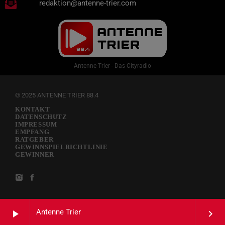
redaktion@antenne-trier.com
Antenne Trier - Das Cityradio
© 2025 ANTENNE TRIER 88.4
KONTAKT
DATENSCHUTZ
IMPRESSUM
EMPFANG
RATGEBER
GEWINNSPIELRICHTLINIE
GEWINNER
Antenne Trier
play_arrow
keyboard_arrow_right