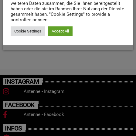
weiteren Daten zusammen, die Sie ihnen bereitgestellt
belaste die Branche. Das zeigt sich offenbar vor allem im
haben oder die sie im Rahmen Ihrer Nutzung der Dienste
Zimmer- und Speiseangebot. Die Gewerkschaft fordert
gesammelt haben. "Cookie Settings" to provide a
controlled consent.
eine bessere Bezahlung und Ausbildung, um den
Nachwuchs zu fördern.
Cookie Settings
Accept All
today
6. MAI 2024
20
INSTAGRAM
Antenne - Instagram
FACEBOOK
Antenne - Facebook
INFOS