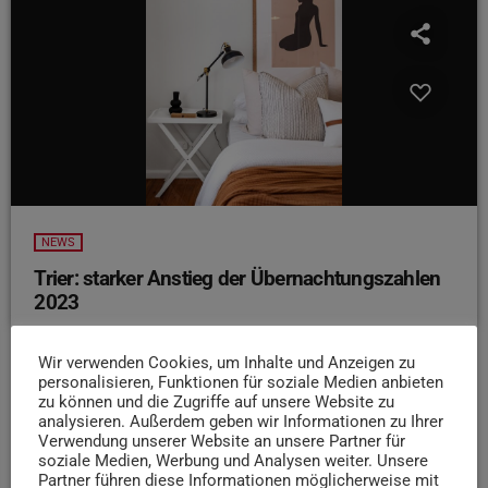
NEWS
Trier: starker Anstieg der Übernachtungszahlen
2023
Trier konnte im vergangenen Jahr einen starken Anstieg
der Übernachtungszahlen verzeichnen. Aus einem
Wir verwenden Cookies, um Inhalte und Anzeigen zu
personalisieren, Funktionen für soziale Medien anbieten
aktuellen Bericht der Gewerkschaft Nahrung-Genuss-
zu können und die Zugriffe auf unsere Website zu
Gaststätten zufolge konnte die Stadt einen Zuwachs von
analysieren. Außerdem geben wir Informationen zu Ihrer
rund 6 Prozent verzeichnen. Doch trotz der ansteigenden
Verwendung unserer Website an unsere Partner für
soziale Medien, Werbung und Analysen weiter. Unsere
Zahlen stehe die Gastgewerbebranche vor
Partner führen diese Informationen möglicherweise mit
Herausforderungen. Insbesondere der Fachkräftemangel