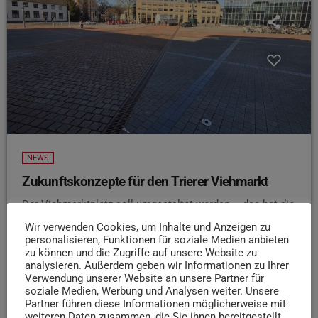
NEWS
Zukunftskonzepte für den Trierer Viehmarkt
Der Viehmarktplatz soll umgestaltet werden – das hat die
Stadt gestern auf einer Pressekonferenz bekannt
Wir verwenden Cookies, um Inhalte und Anzeigen zu
gegeben. Ein beauftragtes Unternehmen hat dazu 3
personalisieren, Funktionen für soziale Medien anbieten
zu können und die Zugriffe auf unsere Website zu
mögliche Entwürfe erarbeitet: ein Minimal-Szenario, ein
analysieren. Außerdem geben wir Informationen zu Ihrer
Freizeit-Szenario und eines, das auf den Klimawandel
Verwendung unserer Website an unsere Partner für
angepasst wurde. Innenstadtdezernent Ralf Britten spricht
soziale Medien, Werbung und Analysen weiter. Unsere
im Interview mit ANTENNE Trier von neuen
Partner führen diese Informationen möglicherweise mit
weiteren Daten zusammen, die Sie ihnen bereitgestellt