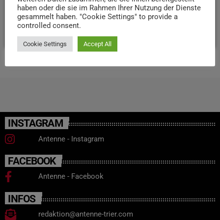
Sitzmöglichkeiten, Leseecken und Spielgelegenheiten, die
haben oder die sie im Rahmen Ihrer Nutzung der Dienste
den Platz aufwerten könnten.
gesammelt haben. "Cookie Settings" to provide a
controlled consent.
today
4. MÄRZ 2026
45
Cookie Settings
Accept All
INSTAGRAM
Antenne - Instagram
FACEBOOK
Antenne - Facebook
INFOS
redaktion@antenne-trier.com