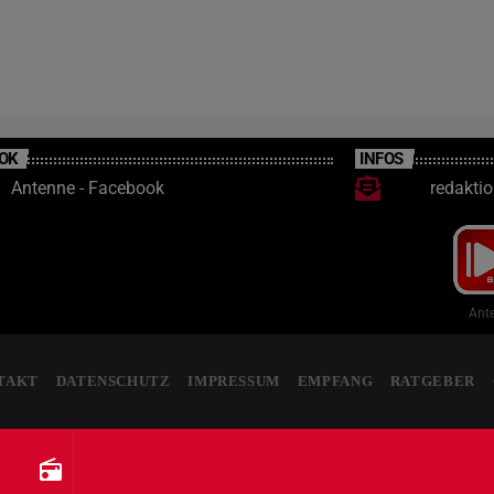
OK
INFOS
Antenne - Facebook
redakti
Ante
TAKT
DATENSCHUTZ
IMPRESSUM
EMPFANG
RATGEBER
radio