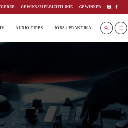
TGEBER
GEWINNSPIELRICHTLINIE
GEWINNER
search
menu
IV
AUDIO TIPPS
JOBS / PRAKTIKA