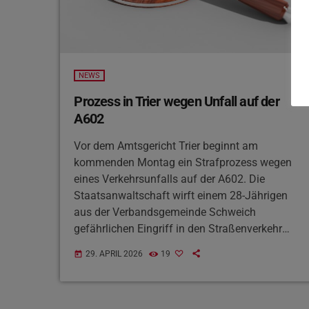
NEWS
Prozess in Trier wegen Unfall auf der
A602
Vor dem Amtsgericht Trier beginnt am
kommenden Montag ein Strafprozess wegen
eines Verkehrsunfalls auf der A602. Die
Staatsanwaltschaft wirft einem 28-Jährigen
aus der Verbandsgemeinde Schweich
gefährlichen Eingriff in den Straßenverkehr
vor. Der Mann soll im September 2025 bei
29. APRIL 2026
19
today
Longuich nach Lichthupe und einem riskanten
Überholmanöver rechts über den
Verzögerungsstreifen einen Unfall verursacht