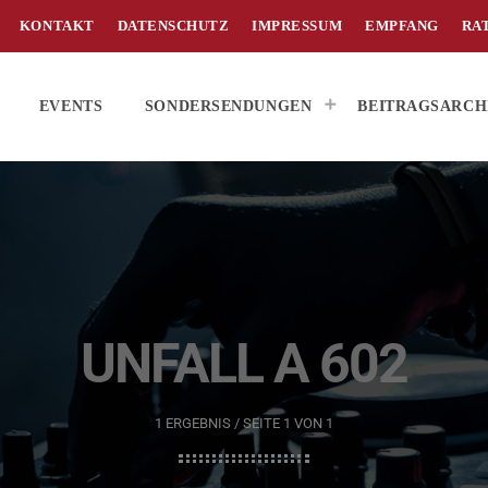
KONTAKT
DATENSCHUTZ
IMPRESSUM
EMPFANG
RA
EVENTS
SONDERSENDUNGEN
BEITRAGSARCH
UNFALL A 602
1 ERGEBNIS / SEITE 1 VON 1