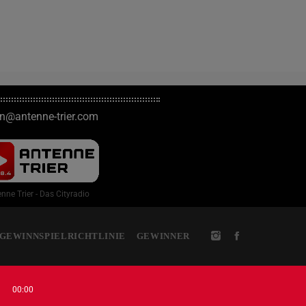
on@antenne-trier.com
nne Trier - Das Cityradio
GEWINNSPIELRICHTLINIE
GEWINNER
00:00