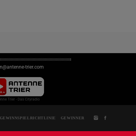
on@antenne-trier.com
nne Trier - Das Cityradio
GEWINNSPIELRICHTLINIE
GEWINNER