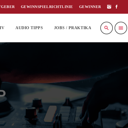
TGEBER
GEWINNSPIELRICHTLINIE
GEWINNER
search
menu
IV
AUDIO TIPPS
JOBS / PRAKTIKA
P