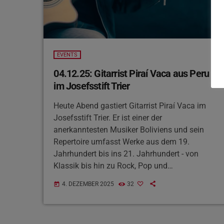
EVENTS
04.12.25: Gitarrist Piraí Vaca aus Peru
im Josefsstift Trier
Heute Abend gastiert Gitarrist Piraí Vaca im
Josefsstift Trier. Er ist einer der
anerkanntesten Musiker Boliviens und sein
Repertoire umfasst Werke aus dem 19.
Jahrhundert bis ins 21. Jahrhundert - von
Klassik bis hin zu Rock, Pop und
Eigenkompositionen
Start ist um 19
4. DEZEMBER 2025
32
today
Uhr in der Franz-Ludwig-Straße 7 – der Eintritt
ist frei, aber Spenden sind willkommen.