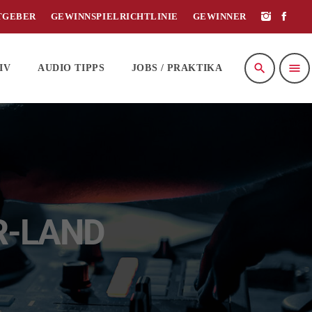
TGEBER
GEWINNSPIELRICHTLINIE
GEWINNER
search
menu
IV
AUDIO TIPPS
JOBS / PRAKTIKA
R-LAND