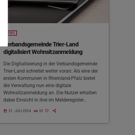
NEWS
Verbandsgemeinde Trier-Land
digitalisiert Wohnsitzanmeldung
Die Digitalisierung in der Verbandsgemeinde
Trier-Land schreitet weiter voran: Als eine der
ersten Kommunen in Rheinland-Pfalz bietet
die Verwaltung nun eine digitale
Wohnsitzanmeldung an. Die Nutzer erhalten
dabei Einsicht in ihre im Melderegister
gespeicherten Daten und können diese
31. JULI 2024
35
today
eigenständig überprüfen. Die Adresse auf dem
Personalausweis kann dann direkt übers
Smartphone angepasst werden, woraufhin ein