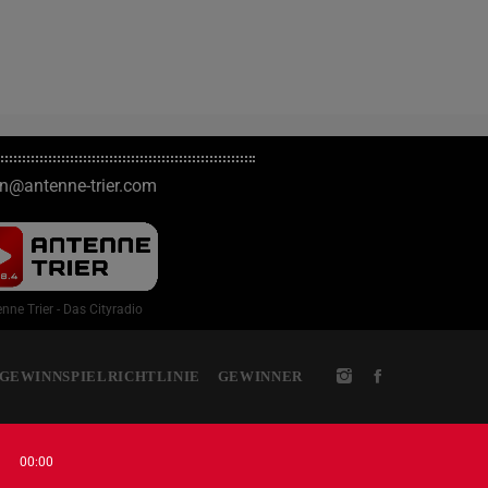
entsprechender Aufkleber per Post nach Hause
gesendet wird.
on@antenne-trier.com
nne Trier - Das Cityradio
GEWINNSPIELRICHTLINIE
GEWINNER
00:00