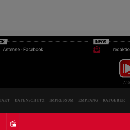
OK
INFOS
Antenne - Facebook
redakti
Ante
TAKT
DATENSCHUTZ
IMPRESSUM
EMPFANG
RATGEBER
radio