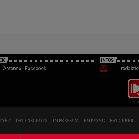
festgestellt werden, dass der 37-jährige unter
Alkoholeinfluss stand und zudem keinen
gültigen Führerschein besitzt. Ihn […]
OK
INFOS
Antenne - Facebook
redakti
Ante
TAKT
DATENSCHUTZ
IMPRESSUM
EMPFANG
RATGEBER