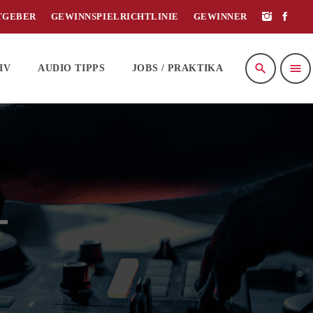
TGEBER
GEWINNSPIELRICHTLINIE
GEWINNER
search
menu
IV
AUDIO TIPPS
JOBS / PRAKTIKA
T