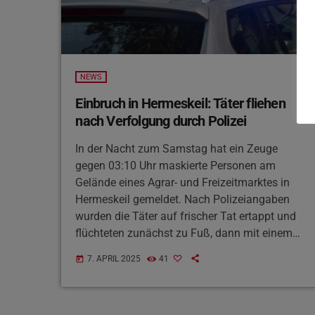
NEWS
Einbruch in Hermeskeil: Täter fliehen
nach Verfolgung durch Polizei
In der Nacht zum Samstag hat ein Zeuge
gegen 03:10 Uhr maskierte Personen am
Gelände eines Agrar- und Freizeitmarktes in
Hermeskeil gemeldet. Nach Polizeiangaben
wurden die Täter auf frischer Tat ertappt und
flüchteten zunächst zu Fuß, dann mit einem
grauen Auto. Die Flucht führte über die B327
7. APRIL 2025
41
today
und K97 in Richtung Geisfeld, wo die Polizei
den Sichtkontakt verlor. Die Ermittlungen zum
Einbruch dauern an.