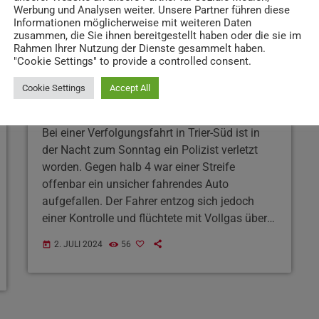
Werbung und Analysen weiter. Unsere Partner führen diese
Informationen möglicherweise mit weiteren Daten
zusammen, die Sie ihnen bereitgestellt haben oder die sie im
Rahmen Ihrer Nutzung der Dienste gesammelt haben.
"Cookie Settings" to provide a controlled consent.
NEWS
Cookie Settings
Accept All
Verfolgungsfahrt in Trier-Süd
Bei einer Verfolgungsfahrt in Trier-Süd ist in
der Nacht zum Sonntag ein Polizist verletzt
worden. Gegen halb 4 war einer Streife
offenbar ein unsicher fahrendes Auto
aufgefallen. Der Fahrer entzog sich jedoch
einer Kontrolle und flüchtete mit Vollgas über
eine rote Ampel. Der Mann konnte letztlich im
2. JULI 2024
56
today
Bereich der Lasinskystraße gestellt und
festgenommen werden. Dabei leistete er
erheblichen Widerstand. Im Rahmen der
anschließenden Ermittlungen konnte