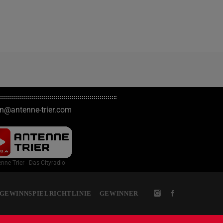
on@antenne-trier.com
nne Trier - Das Cityradio
GEWINNSPIELRICHTLINIE
GEWINNER