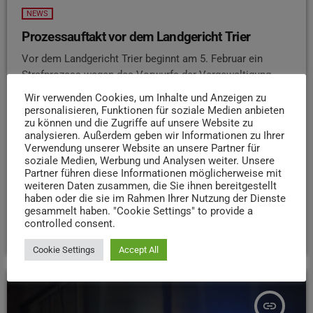
NEWS
Prozessauftakt vor dem Landgericht Trier
Vor dem Landgericht Trier beginnt am 5. Februar ein
Strafprozess wegen des Vorwurfs der Vergewaltigung.
Angeklagt ist ein 30-jähriger Mann, der laut
Wir verwenden Cookies, um Inhalte und Anzeigen zu
Staatsanwaltschaft am 12. August 2025 in einer Trierer
personalisieren, Funktionen für soziale Medien anbieten
zu können und die Zugriffe auf unsere Website zu
Parkanlage gegen den erkennbaren Willen der
analysieren. Außerdem geben wir Informationen zu Ihrer
Geschädigten sexuelle Handlungen vorgenommen haben
Verwendung unserer Website an unsere Partner für
soll. Die Verhandlung führt die 1. Große Strafkammer
soziale Medien, Werbung und Analysen weiter. Unsere
unter dem Vorsitz von Richterin Dr. Theresa Hardt. Der
Partner führen diese Informationen möglicherweise mit
weiteren Daten zusammen, die Sie ihnen bereitgestellt
Angeklagte ist bislang nicht vorbestraft und befindet sich
haben oder die sie im Rahmen Ihrer Nutzung der Dienste
derzeit in Untersuchungshaft.
gesammelt haben. "Cookie Settings" to provide a
controlled consent.
today
26. JANUAR 2026
42
Cookie Settings
Accept All
insert_link