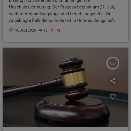
bislang nicht öffentlich und für ihn gilt die
Unschuldsvermutung. Der Prozess beginnt am 21. Juli,
weitere Verhandlungstage sind bereits angesetzt. Der
Angeklagte befindet sich derzeit in Untersuchungshaft.
today
14. JULI 2026
18
insert_link