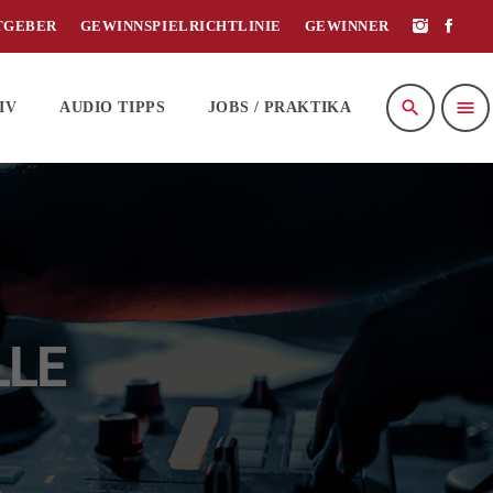
TGEBER
GEWINNSPIELRICHTLINIE
GEWINNER
search
menu
IV
AUDIO TIPPS
JOBS / PRAKTIKA
LLE