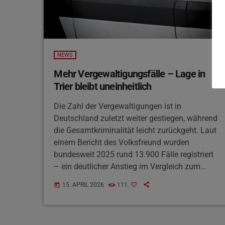
NEWS
Mehr Vergewaltigungsfälle – Lage in
Trier bleibt uneinheitlich
Die Zahl der Vergewaltigungen ist in
Deutschland zuletzt weiter gestiegen, während
die Gesamtkriminalität leicht zurückgeht. Laut
einem Bericht des Volksfreund wurden
bundesweit 2025 rund 13.900 Fälle registriert
– ein deutlicher Anstieg im Vergleich zum
Vorjahr. Auch in Rheinland-Pfalz ist ein
15. APRIL 2026
111
today
Zuwachs zu verzeichnen, während andere
Straftaten insgesamt zurückgehen. Für Trier
selbst ergibt sich jedoch kein klarer Trend, da