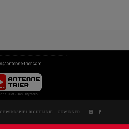
on@antenne-trier.com
nne Trier - Das Cityradio
GEWINNSPIELRICHTLINIE
GEWINNER