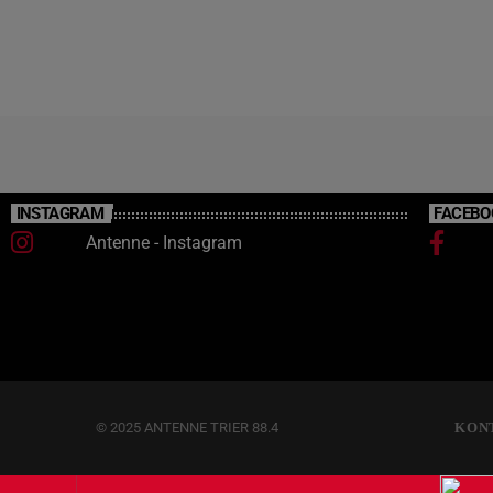
die Fallzahlen zuletzt wieder leicht gesunken
sind. Die Polizei betont, dass die Entwicklung
weiter genau beobachtet wird und die
Aufklärungsquote in der […]
INSTAGRAM
FACEBO
Antenne - Instagram
© 2025 ANTENNE TRIER 88.4
KON