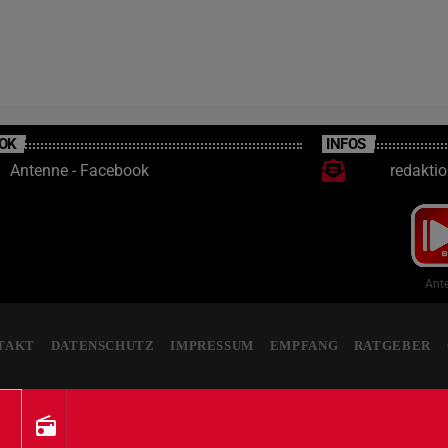
OK
INFOS
Antenne - Facebook
redakti
Ante
TAKT
DATENSCHUTZ
IMPRESSUM
EMPFANG
RATGEBER
radio