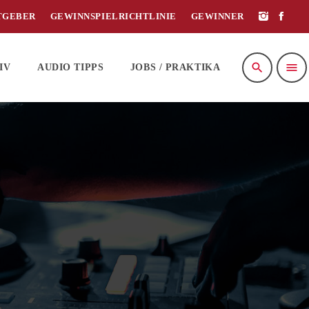
TGEBER
GEWINNSPIELRICHTLINIE
GEWINNER
search
menu
IV
AUDIO TIPPS
JOBS / PRAKTIKA