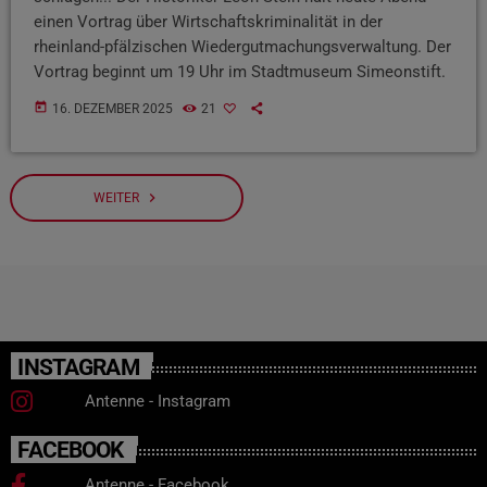
einen Vortrag über Wirtschaftskriminalität in der
rheinland-pfälzischen Wiedergutmachungsverwaltung. Der
Vortrag beginnt um 19 Uhr im Stadtmuseum Simeonstift.
today
16. DEZEMBER 2025
21
navigate_next
WEITER
INSTAGRAM
Antenne - Instagram
FACEBOOK
Antenne - Facebook