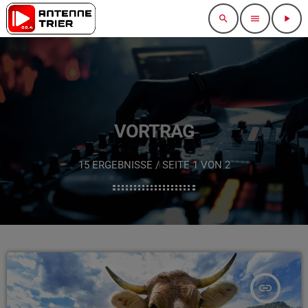
search
menu
play_arrow
VORTRAG
15 ERGEBNISSE / SEITE 1 VON 2
insert_link