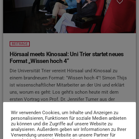
BEITRÄGE
Hörsaal meets Kinosaal: Uni Trier startet neues
Format „Wissen hoch 4“
Die Universität Trier vereint Hörsaal und Kinosaal zu
einem brandneuen Format: "Wissen hoch 4"! Simon Thijs
ist wissenschaftlicher Mitarbeiter an der Uni und erklärt
uns, worum es geht: Los geht's schon heute mit dem
ersten Vortrag von Prof. Dr. Jennifer Turner aus der
politischen Geographie: „Vom Territorialkrieg zur
Wir verwenden Cookies, um Inhalte und Anzeigen zu
friedlichen Ressourcenteilung“. Im Anschluss zeigt das
personalisieren, Funktionen für soziale Medien anbieten
Broadway Trier den Film „Children of Men“, einen
zu können und die Zugriffe auf unsere Website zu
dystopischen SciFi-Thriller
analysieren. Außerdem geben wir Informationen zu Ihrer
Verwendung unserer Website an unsere Partner für
today
23. APRIL 2026
30