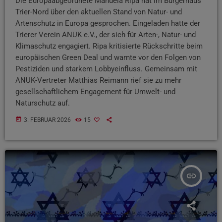
Die Europaabgeordnete Manuela Ripa hat im Bürgerhaus
Trier-Nord über den aktuellen Stand von Natur- und
Artenschutz in Europa gesprochen. Eingeladen hatte der
Trierer Verein ANUK e.V., der sich für Arten-, Natur- und
Klimaschutz engagiert. Ripa kritisierte Rückschritte beim
europäischen Green Deal und warnte vor den Folgen von
Pestiziden und starkem Lobbyeinfluss. Gemeinsam mit
ANUK-Vertreter Matthias Reimann rief sie zu mehr
gesellschaftlichem Engagement für Umwelt- und
Naturschutz auf.
today
3. FEBRUAR 2026
15
insert_link