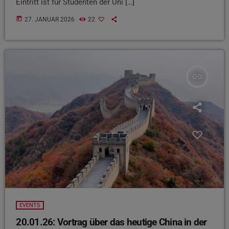
Eintritt ist für Studenten der Uni […]
today
27. JANUAR 2026
22
insert_link
EVENTS
20.01.26: Vortrag über das heutige China in der