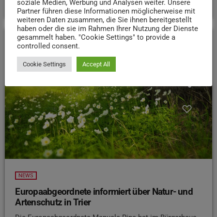
soziale Medien, Werbung und Analysen weiter. Unsere
Partner führen diese Informationen möglicherweise mit
weiteren Daten zusammen, die Sie ihnen bereitgestellt
haben oder die sie im Rahmen Ihrer Nutzung der Dienste
gesammelt haben. "Cookie Settings" to provide a
controlled consent.
insert_link
Cookie Settings
Accept All
NEWS
Europaabgeordnete informiert über Natur- und
Artenschutz in Trier