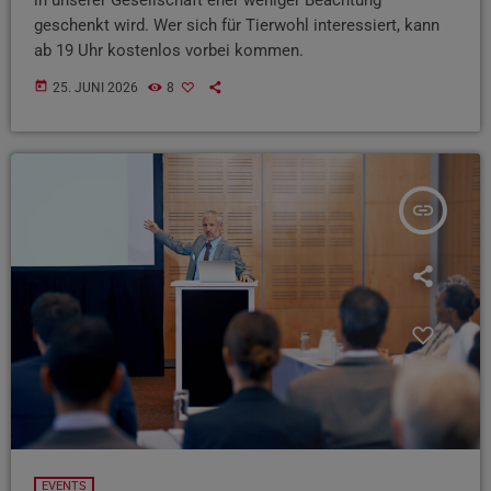
geschenkt wird. Wer sich für Tierwohl interessiert, kann
ab 19 Uhr kostenlos vorbei kommen.
today
25. JUNI 2026
8
insert_link
EVENTS