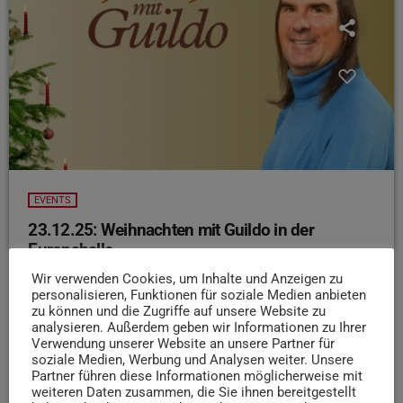
EVENTS
23.12.25: Weihnachten mit Guildo in der
Europahalle
Es ist mal wieder Zeit für eine Trierer
Wir verwenden Cookies, um Inhalte und Anzeigen zu
personalisieren, Funktionen für soziale Medien anbieten
Weihnachtstradition: „Guildo Horn und Die
zu können und die Zugriffe auf unsere Website zu
orthopädischen Strümpfe“
Die Band sorgt heute
analysieren. Außerdem geben wir Informationen zu Ihrer
Abend in der Europahalle für eine ordentliche Portion
Verwendung unserer Website an unsere Partner für
soziale Medien, Werbung und Analysen weiter. Unsere
weihnachtliche Stimmung! Mit traditionellen Liedern,
Partner führen diese Informationen möglicherweise mit
verrockten Popklassikern und Schlagerhits entführet sie
weiteren Daten zusammen, die Sie ihnen bereitgestellt
das Publikum in eine fröhliche, musikalische