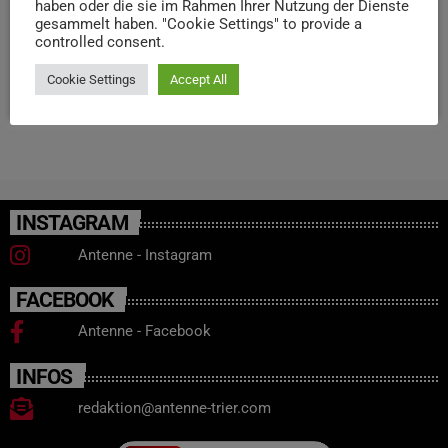
haben oder die sie im Rahmen Ihrer Nutzung der Dienste
Weihnachtswelt. Beginn ist 20 Uhr und Tickets findet ihr
gesammelt haben. "Cookie Settings" to provide a
controlled consent.
bei Ticketmaster.
Cookie Settings
Accept All
today
23. DEZEMBER 2025
52
2
INSTAGRAM
Antenne - Instagram
FACEBOOK
Antenne - Facebook
INFOS
redaktion@antenne-trier.com