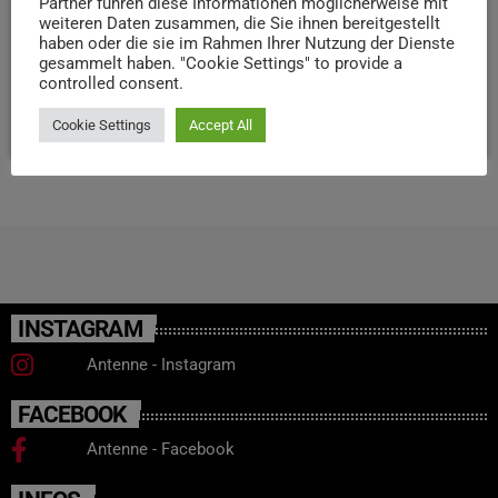
Partner führen diese Informationen möglicherweise mit
weiteren Daten zusammen, die Sie ihnen bereitgestellt
seit dieser Party verschwunden ist. Wenn ihr gerne dabei
haben oder die sie im Rahmen Ihrer Nutzung der Dienste
sein möchtet, wie Hans Gerzlich versucht, seine
gesammelt haben. "Cookie Settings" to provide a
Erinnerungen zurückzubekommen, dann kommt […]
controlled consent.
today
11. DEZEMBER 2025
23
Cookie Settings
Accept All
INSTAGRAM
Antenne - Instagram
FACEBOOK
Antenne - Facebook