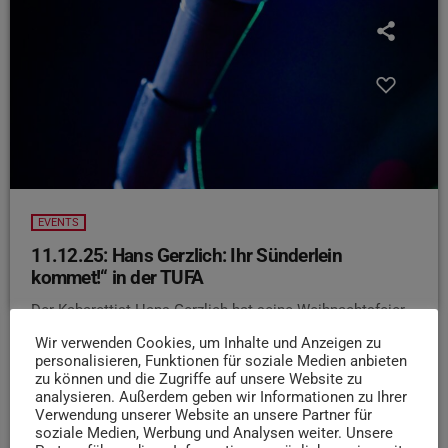
EVENTS
11.12.25: Hans Gerzlich: Ihr Sünderlein
kommet!“ in der TUFA
Der Kabarettist Hans Gerzlich hat seine Weihnachtsfeier
schon hinter sich. Seine Firma hat gestern eine Feier
Wir verwenden Cookies, um Inhalte und Anzeigen zu
veranstaltet, bei der alle viel zu tief ins Glas geschaut
personalisieren, Funktionen für soziale Medien anbieten
haben. Hans kann sich nicht mal mehr erinnern, was
zu können und die Zugriffe auf unsere Website zu
analysieren. Außerdem geben wir Informationen zu Ihrer
genau eigentlich passiert ist. Schritt für Schritt versucht
Verwendung unserer Website an unsere Partner für
er den gestrigen Abend irgendwie zu rekonstruieren. Und
soziale Medien, Werbung und Analysen weiter. Unsere
dann muss er auch noch seinen Ehering wiederfinden, der