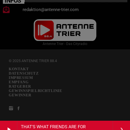
INFOS
redaktion@antenne-trier.com
Antenne Trier - Das Cityradio
© 2025 ANTENNE TRIER 88.4
KONTAKT
DATENSCHUTZ
IMPRESSUM
EMPFANG
RATGEBER
GEWINNSPIELRICHTLINIE
GEWINNER
THAT'S WHAT FRIENDS ARE FOR
play_arrow
keyboard_arrow_right