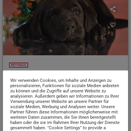
BEITRÄGE
Ein Haustier zu Weihnachten?! Das sagt das
Wir verwenden Cookies, um Inhalte und Anzeigen zu
Tierheim Trier dazu…
personalisieren, Funktionen für soziale Medien anbieten
Gutscheine, Schokolade, Klamotten - das alles und vieles
zu können und die Zugriffe auf unsere Website zu
analysieren. Außerdem geben wir Informationen zu Ihrer
mehr landet bei vielen unterm Weihnachtsbaum
Aber
Verwendung unserer Website an unsere Partner für
leider kommt es auch immer wieder vor, dass Haustiere
soziale Medien, Werbung und Analysen weiter. Unsere
verschenkt und später wieder zurückgegeben werden
Partner führen diese Informationen möglicherweise mit
weiteren Daten zusammen, die Sie ihnen bereitgestellt
Anna Falkenhorst vom Tierheim Trier spricht mit
haben oder die sie im Rahmen Ihrer Nutzung der Dienste
uns über das Thema:
gesammelt haben. "Cookie Settings" to provide a