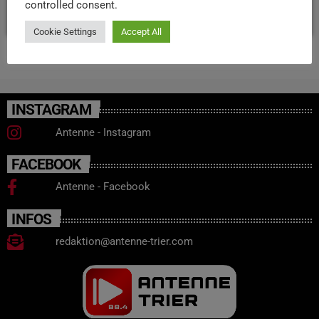
controlled consent.
today
22. DEZEMBER 2025
34
Cookie Settings
Accept All
INSTAGRAM
Antenne - Instagram
FACEBOOK
Antenne - Facebook
INFOS
redaktion@antenne-trier.com