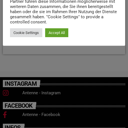
zwischen den Akteuren der Branche wurde dabei als
Partner führen diese Informationen möglicherweise mit
weiteren Daten zusammen, die Sie ihnen bereitgestellt
Schlüssel zur erfolgreichen Weiterentwicklung
haben oder die sie im Rahmen Ihrer Nutzung der Dienste
hervorgehoben. „Impulse, Lösungen und Perspektiven
gesammelt haben. "Cookie Settings" to provide a
entstehen dort, wo Menschen gemeinsam neue Wege
controlled consent.
denken und gehen“, sagte Norbert Müller, Leiter des DLR
Mosel.
Cookie Settings
Accept All
today
24. JANUAR 2025
27
INSTAGRAM
Antenne - Instagram
FACEBOOK
Antenne - Facebook
INFOS