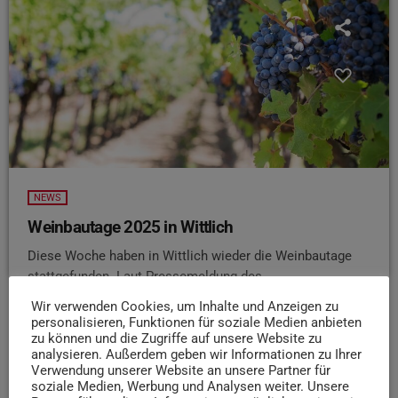
NEWS
Weinbautage 2025 in Wittlich
Diese Woche haben in Wittlich wieder die Weinbautage
stattgefunden. Laut Pressemeldung des
Dienstleistungszentrum Ländlicher Raum (kurz DLR)
Wir verwenden Cookies, um Inhalte und Anzeigen zu
Mosel, widmete sich das Event der Frage, wie der
personalisieren, Funktionen für soziale Medien anbieten
Weinbau in Zeiten des Klimawandels, steigender Kosten
zu können und die Zugriffe auf unsere Website zu
analysieren. Außerdem geben wir Informationen zu Ihrer
und sich wandelnder Konsummuster zukunftssicher
Verwendung unserer Website an unsere Partner für
gestaltet werden kann. Die enge Zusammenarbeit
soziale Medien, Werbung und Analysen weiter. Unsere