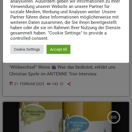
analysieren. Außerdem geben wir Informationen zu Ihrer
Verwendung unserer Website an unsere Partner für
soziale Medien, Werbung und Analysen weiter. Unsere
Partner führen diese Informationen möglicherweise mit
weiteren Daten zusammen, die Sie ihnen bereitgestellt
haben oder die sie im Rahmen Ihrer Nutzung der Dienste
WEIN DER WOCHE
gesammelt haben. "Cookie Settings" to provide a
Jetzt wird’s wild – mit den „Wildwechsel“ Weinen
controlled consent.
vom Weingut Spohr
Cookie Settings
Accept All
Das Familienweingut Spohr in Rheinhessen stellt seit
1738 Weine her - unter anderem auch die sog.
"Wildwechsel" Weine
Was das bedeutet, erklärt uns
Christian Spohr im ANTENNE Trier Interview.
today
21. FEBRUAR 2025
143
insert_link