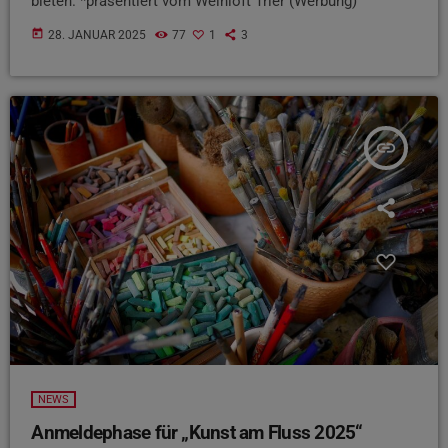
bieten. *präsentiert vom Weinloft Trier (Werbung)
today
28. JANUAR 2025
77
1
3
insert_link
NEWS
Anmeldephase für „Kunst am Fluss 2025“