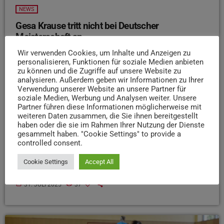
NEWS
Gesa Krause tritt nicht bei Deutscher
Meisterschaft an
Die Hindernisläuferin Gesa Krause vom Verein
Wir verwenden Cookies, um Inhalte und Anzeigen zu
personalisieren, Funktionen für soziale Medien anbieten
Silvesterlauf Trier wird dieses Wochenende nicht an den
zu können und die Zugriffe auf unsere Website zu
Deutschen Leichtathletik-Meisterschaften in Dresden
analysieren. Außerdem geben wir Informationen zu Ihrer
teilnehmen. Wie Krause auf Instagram mitteilt, verzichtet
Verwendung unserer Website an unsere Partner für
soziale Medien, Werbung und Analysen weiter. Unsere
sie aufgrund eines Rippenbruchs auf den Start. Diesen
Partner führen diese Informationen möglicherweise mit
hatte sie sich bei einem Lauf in Oslo zugezogen. Ihr gehe
weiteren Daten zusammen, die Sie ihnen bereitgestellt
es den Umständen entsprechend gut. Sie wolle aber ihre
haben oder die sie im Rahmen Ihrer Nutzung der Dienste
Teilnahme an der Weltmeisterschaft im September in
gesammelt haben. "Cookie Settings" to provide a
controlled consent.
Tokio nicht gefährden. Die Deutsche Meisterschaft
komme zum jetzigen Zeitpunkt leider noch zu früh, so
Cookie Settings
Accept All
Krause.
today
31. JULI 2025
37