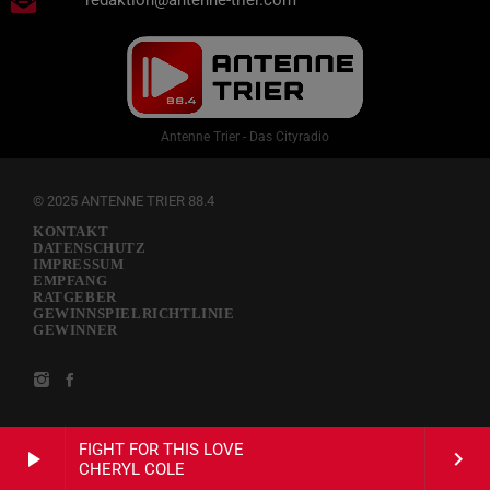
redaktion@antenne-trier.com
Antenne Trier - Das Cityradio
© 2025 ANTENNE TRIER 88.4
KONTAKT
DATENSCHUTZ
IMPRESSUM
EMPFANG
RATGEBER
GEWINNSPIELRICHTLINIE
GEWINNER
FIGHT FOR THIS LOVE
play_arrow
keyboard_arrow_right
CHERYL COLE